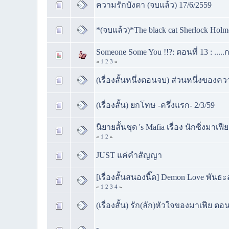
ความรักบังตา (จบแล้ว) 17/6/2559
*(จบแล้ว)*The black cat Sherlock Holm
Someone Some You !!?: ตอนที่ 13 : .....
«
1
2
3
»
(เรื่องสั้นหนึ่งตอนจบ) ส่วนหนึ่งของ
(เรื่องสั้น) ยกโทษ -ครึ่งแรก- 2/3/59
นิยายสั้นชุด 's Mafia เรื่อง นักซิ่งมาเฟ
«
1
2
»
JUST แค่คำสัญญา
[เรื่องสั้นสนองนี๊ด] Demon Love พันธะ
«
1
2
3
4
»
(เรื่องสั้น) รัก(ลัก)หัวใจของมาเฟีย ตอน
-