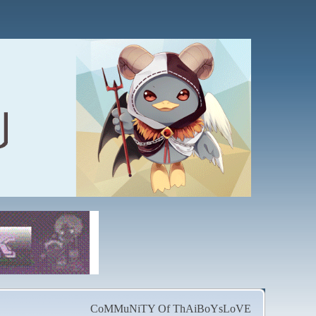
CoMMuNiTY Of ThAiBoYsLoVE