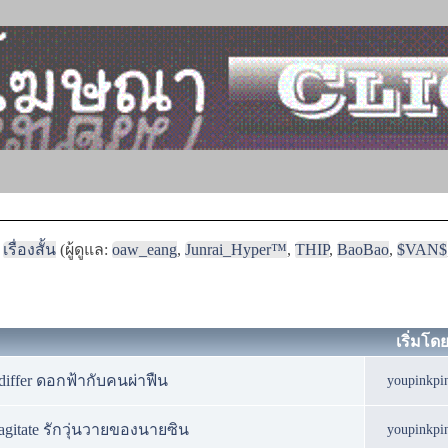
เรื่องสั้น
(ผู้ดูแล:
oaw_eang
,
Junrai_Hyper™
,
THIP
,
BaoBao
,
$VAN$
เริ่มโด
 differ ดอกฟ้ากับคนผ่าฟืน
youpinkpi
 agitate รักวุ่นวายของนายซิน
youpinkpi