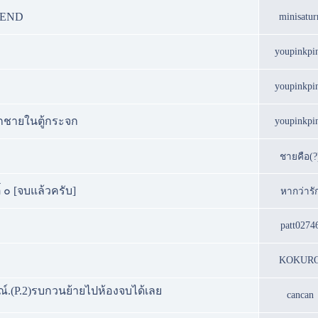
---END
minisatur
youpinkpi
youpinkpi
เด็กชายในตู้กระจก
youpinkpi
ชายคือ(?
ี๋ ๐ [จบแล้วครับ]
หากว่ารั
patt0274
KOKUR
ูรณ์.(P.2)รบกวนย้ายไปห้องจบได้เลย
cancan