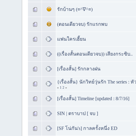
รักบ้านๆ (≡^∇^≡)
(ตอนเดียวจบ) รักแรกพบ
แฟนใครเฮี้ยน
((เรื่องสั้นตอนเดียวจบ)) เสียงกระซิบ..
[เรื่องสั้น] รักกลางฝน
{เรื่องสั้น} นักวิทย์วุ่นรัก The series : 
«
1
2
»
[เรื่องสั้น] Timeline [updated : 8/7/16]
SIN | ตราบาป [ จบ ]
[SF โน่กัน's] กาลครั้งหนึ่ง ED