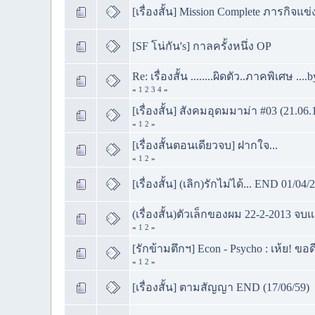
[เรื่องสั้น] Mission Complete ภารกิจแข่ง
[SF โน่กัน's] กาลครั้งหนึ่ง OP
Re: เรื่องสั้น ........ผิดตัว..ภาคพิเศษ
«
1
2
3
4
»
[เรื่องสั้น] สังคมอุดมมาม่า #03 (21.06
«
1
2
»
[เรื่องสั้นตอนเดียวจบ] ฝากใจ...
«
1
2
»
[เรื่องสั้น] (เลิก)รักไม่ได้... END 01/04/
(เรื่องสั้น)ตัวเล็กของผม 22-2-2013 จบแ
«
1
2
»
[รักข้ามตึกฯ] Econ - Psycho : เห้ย! ข
«
1
2
»
[เรื่องสั้น] ตามสัญญา END (17/06/59)