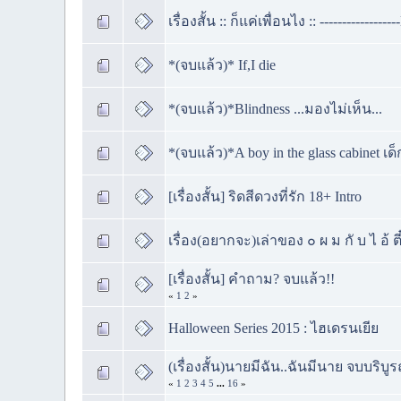
เรื่องสั้น :: ก็แค่เพื่อนไง :: ---------------
*(จบแล้ว)* If,I die
*(จบแล้ว)*Blindness ...มองไม่เห็น...
*(จบแล้ว)*A boy in the glass cabinet 
[เรื่องสั้น] ริดสีดวงที่รัก 18+ Intro
เรื่อง(อยากจะ)เล่าของ ๐ ผ ม กั บ ไ อ้ ต
[เรื่องสั้น] คำถาม? จบแล้ว!!
«
1
2
»
Halloween Series 2015 : ไฮเดรนเยีย
(เรื่องสั้น)นายมีฉัน..ฉันมีนาย จบบริบ
«
1
2
3
4
5
...
16
»