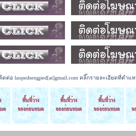
ต่อ laopedsengped[at]gmail.com คลิ๊กรายละเอียดที่ตำแหน