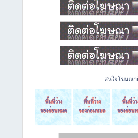
สนใจโฆษณาติด