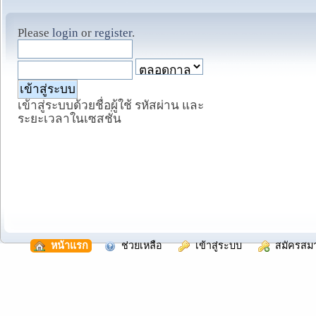
Please
login
or
register
.
เข้าสู่ระบบด้วยชื่อผู้ใช้ รหัสผ่าน และ
ระยะเวลาในเซสชั่น
  หน้าแรก
  ช่วยเหลือ
  เข้าสู่ระบบ
  สมัครสม