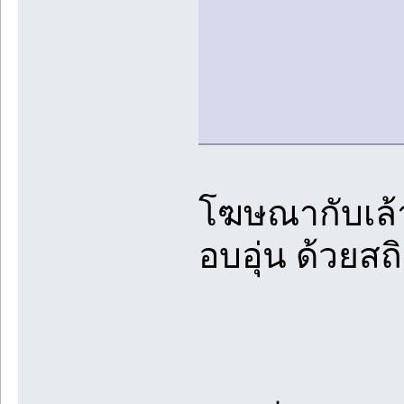
โฆษณากับเล้า
อบอุ่น ด้วยสถิต