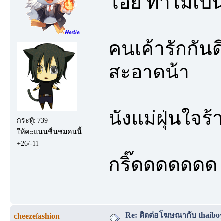
โอ๊ย ทำไมเป็น
คนเค้ารักกันด
สะอาดน้า
นังแม่ฝุ่นใจร้
กระทู้: 739
ให้คะแนนชื่นชมคนนี้:
+26/-11
กริ๊ดดดดดดด 
Re: ติดต่อโฆษณากับ thaiboys
cheezefashion