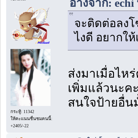
อ้างจาก: echi
จะติดต่อลงโ
ไงดี อยากให้
ส่งมาเมื่อไหร
เพิ่มแล้วนะค
สนใจป้ายอื่นมั
กระทู้: 11342
ให้คะแนนชื่นชมคนนี้:
+2405/-22