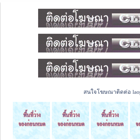
สนใจโฆษณาติดต่อ laope