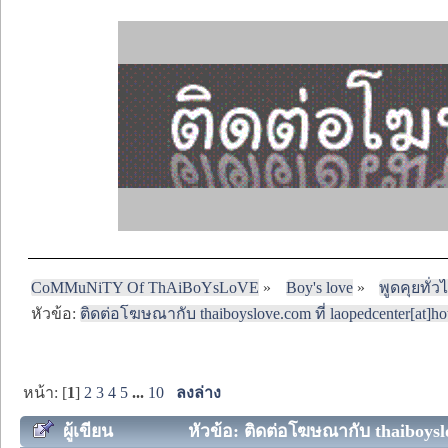
CoMMuNiTY Of ThAiBoYsLoVE
»
Boy's love
»
พูดคุยทั่ว
หัวข้อ:
ติดต่อโฆษณากับ thaiboyslove.com ที่ laopedcenter[at]ho
หน้า: [
1
]
2
3
4
5
...
10
ลงล่าง
ผู้เขียน
หัวข้อ: ติดต่อโฆษณากับ thaiboyslo