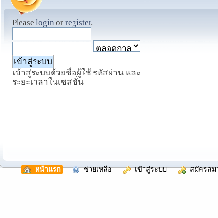
Please
login
or
register
.
เข้าสู่ระบบด้วยชื่อผู้ใช้ รหัสผ่าน และ
ระยะเวลาในเซสชั่น
  หน้าแรก
  ช่วยเหลือ
  เข้าสู่ระบบ
  สมัครสม