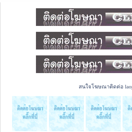
สนใจโฆษณาติดต่อ laope