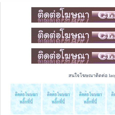
สนใจโฆษณาติดต่อ laope