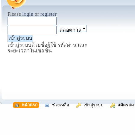
Please
login
or
register
.
เข้าสู่ระบบด้วยชื่อผู้ใช้ รหัสผ่าน และ
ระยะเวลาในเซสชั่น
  หน้าแรก
  ช่วยเหลือ
  เข้าสู่ระบบ
  สมัครสม