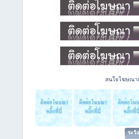
สนใจโฆษณาติด
ระวัง