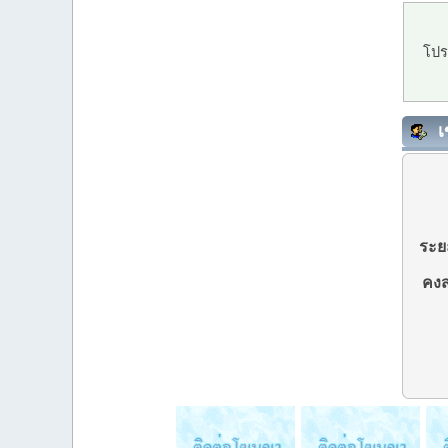
โปร
เ
ระยะ
คงส