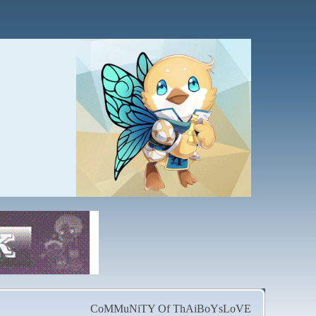
CoMMuNiTY Of ThAiBoYsLoVE