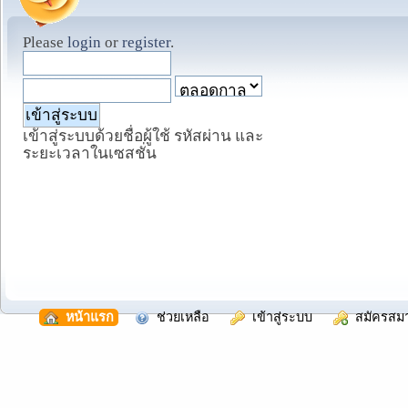
Please
login
or
register
.
เข้าสู่ระบบด้วยชื่อผู้ใช้ รหัสผ่าน และ
ระยะเวลาในเซสชั่น
  หน้าแรก
  ช่วยเหลือ
  เข้าสู่ระบบ
  สมัครสม