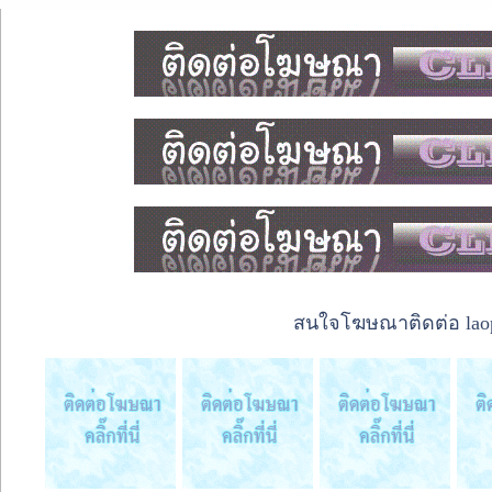
สนใจโฆษณาติดต่อ laope