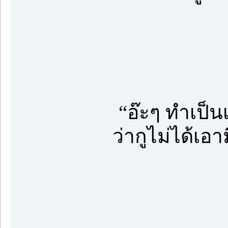
“อ๊ะๆ ทำเป็น
ว่ากูไม่ได้เอา