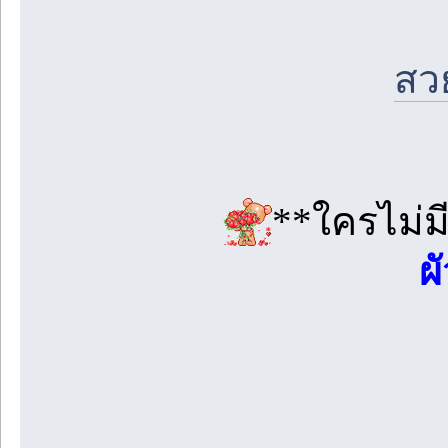
สวย
**ใครไม่ม
ผ