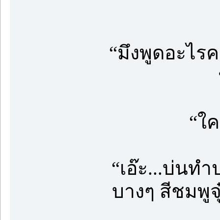
“มึงพูดอะไร
“ใค
“เอ๊ะ...บ่นท
บางๆ สีชมพูจุ