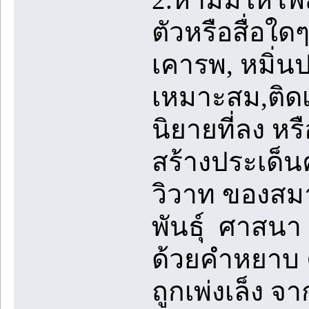
ตัวหรือสื่อใด
เคารพ, หมิ่นป
เหมาะสม,ติดเร
นิยายที่ลง หร
สร้างประเด็
วิวาท ของสมาช
พันธุ์ ศาสนา 
ด้วยคำหยาบ ค
ถูกเพ่งเล็ง 