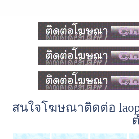
สนใจโฆษณาติดต่อ laoped
ต