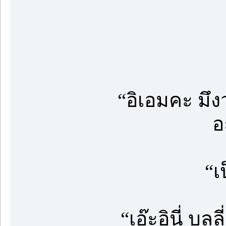
“อิเอมคะ มึงว
อ
“เ
“เอ๊ะอินี่ บู