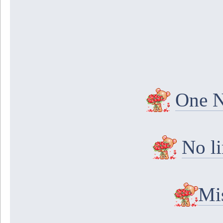
One N
No l
Mi