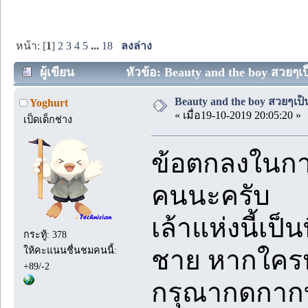
หน้า: [
1
]
2
3
4
5
...
18
ลงล่าง
ผู้เขียน
หัวข้อ: Beauty and the boy สวยๆเป็
Beauty and the boy สวยๆเป็น
Yoghurt
« เมื่อ19-10-2019 20:05:20 »
เป็ดเด็กช่าง
ข้อตกลงในการ
คนนะครับ
เล้าแห่งนี้เป็
กระทู้: 378
ให้คะแนนชื่นชมคนนี้:
ชาย หากใคร
+89/-2
กรุณากดกาก