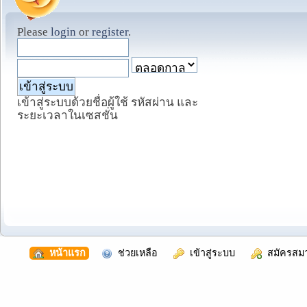
Please
login
or
register
.
เข้าสู่ระบบด้วยชื่อผู้ใช้ รหัสผ่าน และ
ระยะเวลาในเซสชั่น
  หน้าแรก
  ช่วยเหลือ
  เข้าสู่ระบบ
  สมัครสม