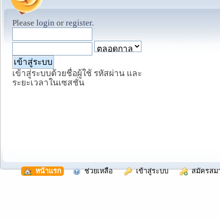
Please
login
or
register
.
เข้าสู่ระบบด้วยชื่อผู้ใช้ รหัสผ่าน และ
ระยะเวลาในเซสชั่น
  หน้าแรก
  ช่วยเหลือ
  เข้าสู่ระบบ
  สมัครสม