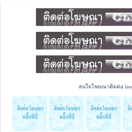
สนใจโฆษณาติดต่อ laope