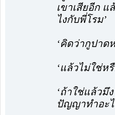
เขาเสียอีก แล้ว
ไงกับพี่โรม’
‘คิดว่ากูปาดห
‘แล้วไม่ใช่หร
‘ถ้าใช่แล้วมึ
ปัญญาทำอะไร