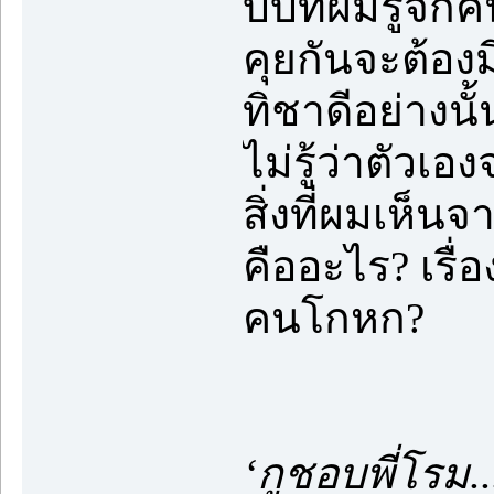
บีบี๋ที่ผมรู้จัก
คุยกันจะต้องม
ทิชาดีอย่างนั้
ไม่รู้ว่าตัวเ
สิ่งที่ผมเห็น
คืออะไร? เรื่
คนโกหก?
‘กูชอบพี่โรม..