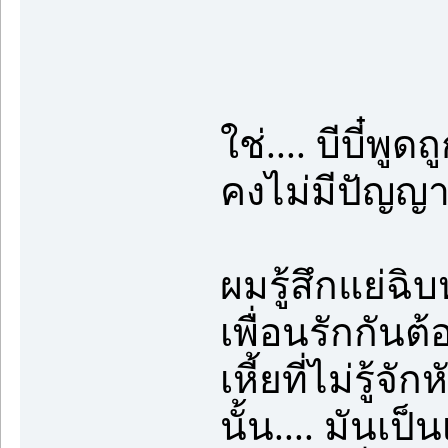
ใช่.... บีบี๋พ
คงไม่มีปัญญ
ผมรู้สึกแย่ฉิบ
เพื่อนรักกันต้
เหี้ยที่ไม่รู้
นั้น.... มันเ