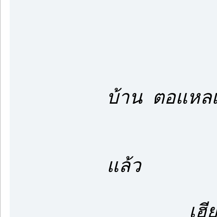
มันบอกให
เฮียก็รู
บ้าน ตอแหลเ
มันทำคนอื่
แล้ว
เฮียเชื่อ