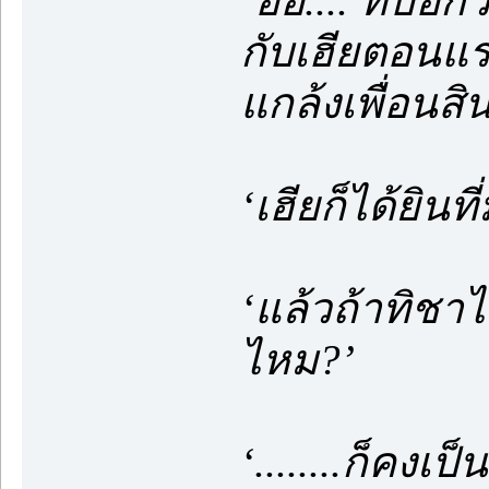
‘อ้อ.... ที่บอ
กับเฮียตอนแร
แกล้งเพื่อนสิ
‘เฮียก็ได้ยิน
‘แล้วถ้าทิชาไ
ไหม?’
‘........ก็คงเ