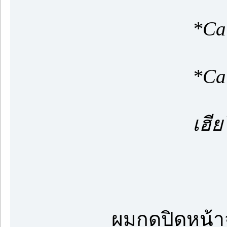
*Call
*Call
เฮียโรม บี
ผมกดปิดหน้าจ