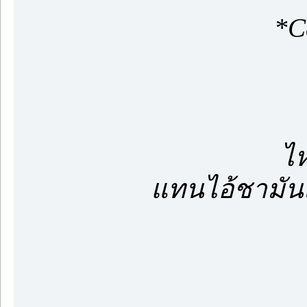
*Call
เฮียตอบ
ไหนเฮียบอ
แทนไอ้ชามันเ
เฮียเป็น