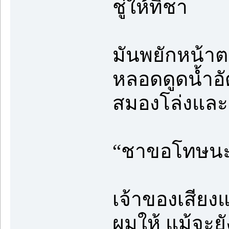
ชู่ให้ทิชา
มันพยักหน้า
หลอดดูดน้ำอั
สมองโล่งและอ
“ชาขอโทษนะที
เจ้าของเสียงแ
ผมให้ แม้จะยัง