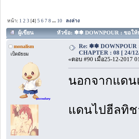
หน้า:
1
2
3
[
4
]
5
6
7
8
...
10
ลงล่าง
ผู้เขียน
หัวข้อ: ✽✽ DOWNPOUR : ขอให้พรุ่ง
Re: ✽✽ DOWNPOUR : ขอ
monalism
CHAPTER : 08 [ 24/12/
เป็ดมัธยม
«ตอบ #90 เมื่อ25-12-2017 0
นอกจากแดนแล้
แดนไปฮีลทิช