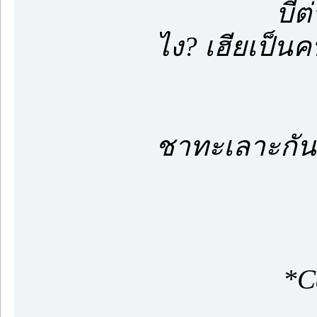
บี๋ต่างหาก
ไง? เฮียเป็น
นอกใจบี๋ก่
ชาทะเลาะกันว
มาอ้า
*Call