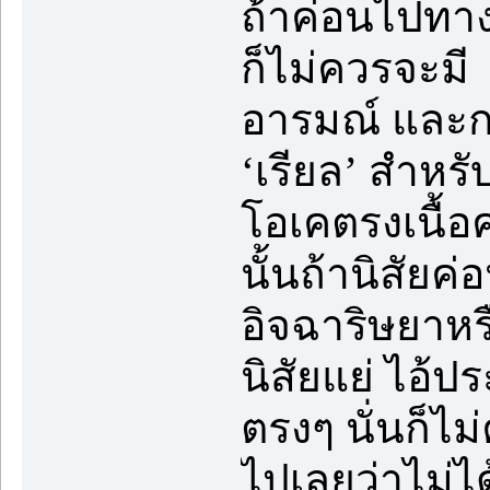
ถ้าค่อนไปทาง
ก็ไม่ควรจะมี
อารมณ์ และก
‘เรียล’ สำหร
โอเคตรงเนื้
นั้นถ้านิสัยค
อิจฉาริษยาหร
นิสัยแย่ ไอ้ป
ตรงๆ นั่นก็ไ
ไปเลยว่าไม่ไ