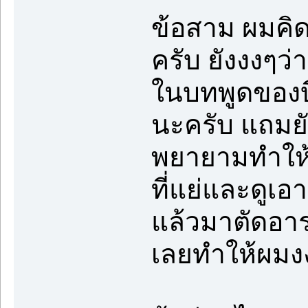
ข้อสาม ผมคิ
ครับ ยังงงๆว
ในบทพูดของบีบ
นะครับ แถมยั
พยายามทำให้ภา
ที่แย่และดูเ
แล้วมาตัดอาร
เลยทำให้ผมง