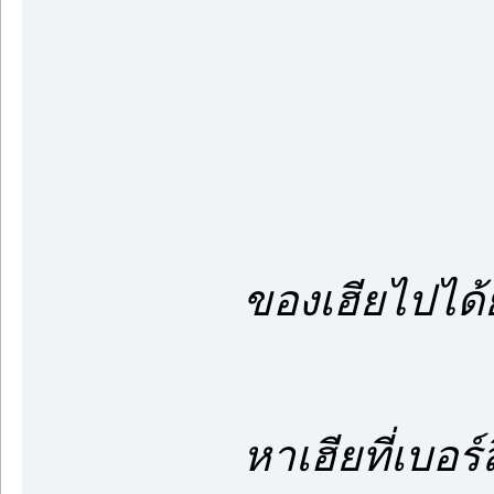
หรือเฮีย
*Cal
ไอ้ชามันบ
ของเฮียไปได้
เฮียถอดใ
หาเฮียที่เบอร