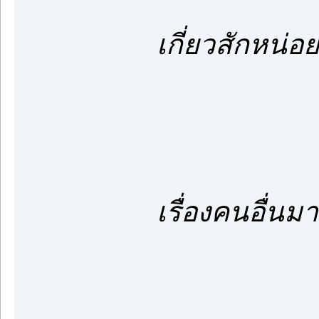
ไอ้ชาจะช
เกี่ยวสักหน่อย
ชอบม
เฮียชอบบี๋
เรื่องคนอื่นมา
ทำ