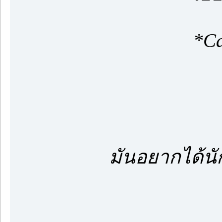
*Call
เฮียใจร้า
บี๋ไม่โกรธ
มันอยากได้นั
มันไปเลย