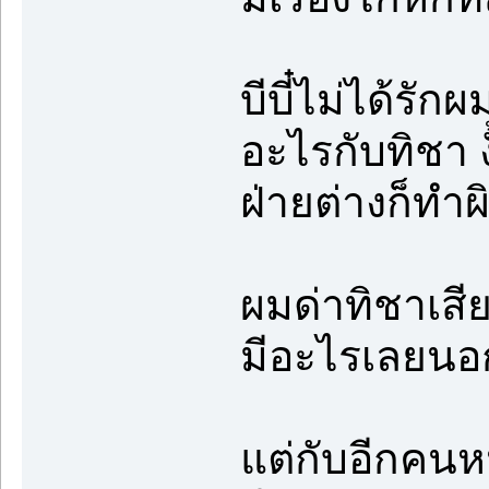
บีบี๋ไม่ได้ร
อะไรกับทิชา งั
ฝ่ายต่างก็ทำผ
ผมด่าทิชาเสียๆ
มีอะไรเลยนอก
แต่กับอีกคนหนึ