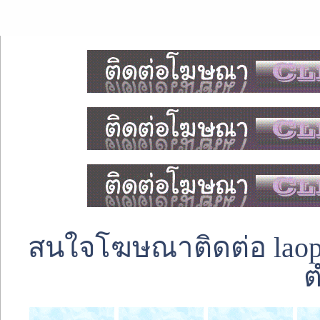
สนใจโฆษณาติดต่อ laoped
ต