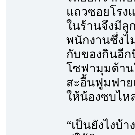
แถวซอยโรงแร
ในร้านจึงมีลู
พนักงานซึ่งไม
กับของกินอีก
โซฟามุมด้านใ
สะอื้นฟูมฟาย
ให้น้องซบไหล
“เป็นยังไงบ้