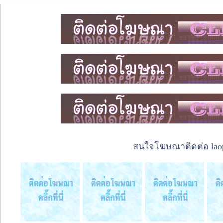
สนใจโฆษณาติดต่อ laope