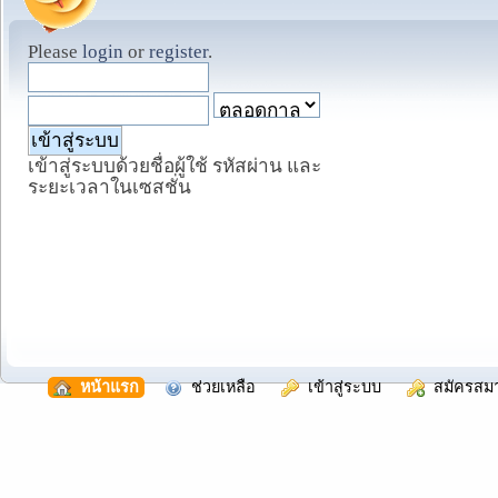
Please
login
or
register
.
เข้าสู่ระบบด้วยชื่อผู้ใช้ รหัสผ่าน และ
ระยะเวลาในเซสชั่น
  หน้าแรก
  ช่วยเหลือ
  เข้าสู่ระบบ
  สมัครสม