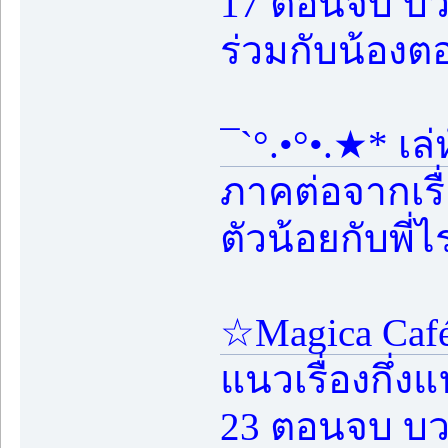
17 ตอนจบ บวกต
ร่วมกับน้องต
¯`°.•°•.★* เล
ภาคต่อจากเรื่
ตัวน้อยกับพี่
☆Magica Ca
แนวเรื่องกึ่
23 ตอนจบ บว