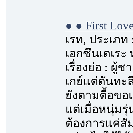
● ● First Love.
เรท, ประเภท 
เอกซึนเดเระ 
เรื่องย่อ : ผู้
เกย์แต่ดันทะล
ยังตามตื้อข
แต่เมื่อหนุ่มร
ต้องการแค่สั