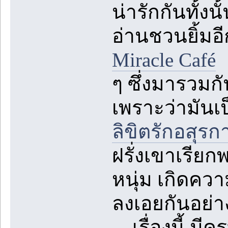
น่ารักกันทั้งน
อ่านชวนยิ้มอี
Miracle Café
น
ๆ ซึ่งมารวมก
เพราะว่ามันเ
ลิขิตรักอสุรก
ฝรั่งเขาเรีย
หนุ่ม เกิดค
ลงเอยกันอย่างไ
....เรื่องนี้ 