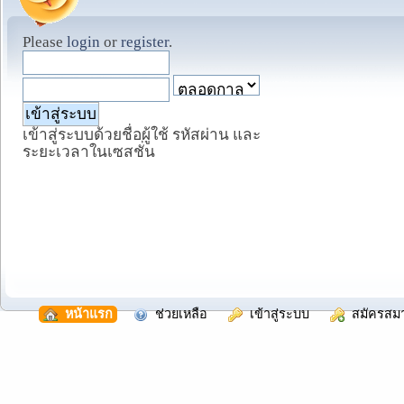
Please
login
or
register
.
เข้าสู่ระบบด้วยชื่อผู้ใช้ รหัสผ่าน และ
ระยะเวลาในเซสชั่น
  หน้าแรก
  ช่วยเหลือ
  เข้าสู่ระบบ
  สมัครสม