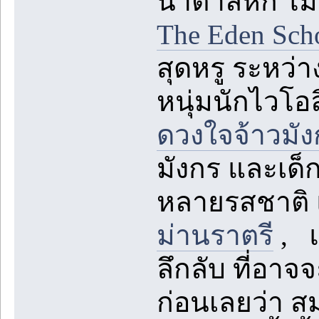
น้ำตาลหก ไม่แพ
The Eden Sch
สุดหรู ระหว่
หนุ่มนักไวโ
ดวงใจจ้าวมัง
มังกร และเด็ก
หลายรสชาติ
ม่านราตรี
, แ
ลึกลับ ที่อา
ก่อนเลยว่า ส