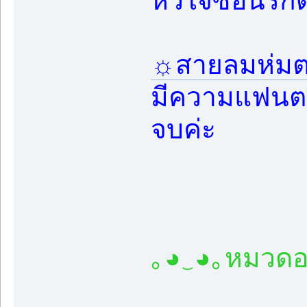
หัวใจซ่อนรักด
☼สายลมห่มต
มีความแฟนตา
จบค่ะ
｡◕‿◕｡หมวดอ