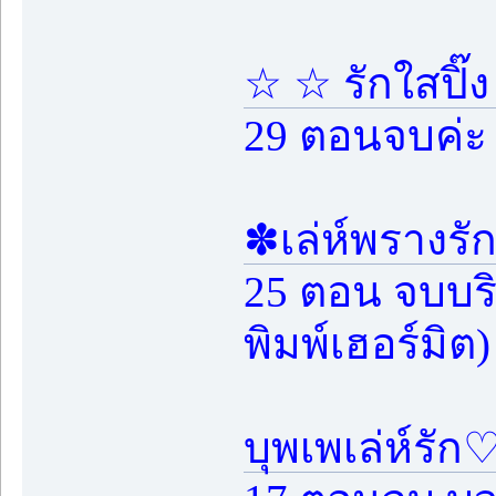
☆ ☆ รักใสปิ๊
29 ตอนจบค่ะ
✽เล่ห์พรางรั
25 ตอน จบบริบ
พิมพ์เฮอร์มิต)
บุพเพเล่ห์รั