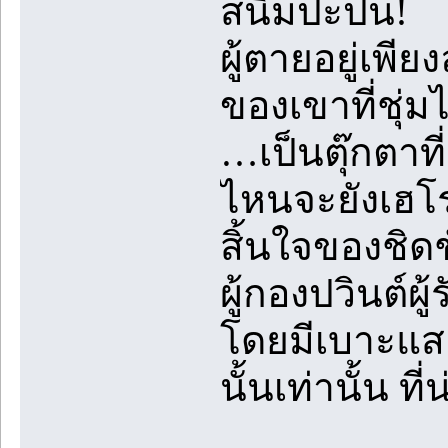
สนิมปะปน!
ผู้ตายอยู่เพี
ของเขาที่ชุ่ม
…เป็นตุ๊กตาที
ไหนจะยังเฮโร
สิ้นใจของชิดช
ผู้กองปวินต์ผ
โดยมีเบาะแสเพ
นั้นเท่านั้น ท