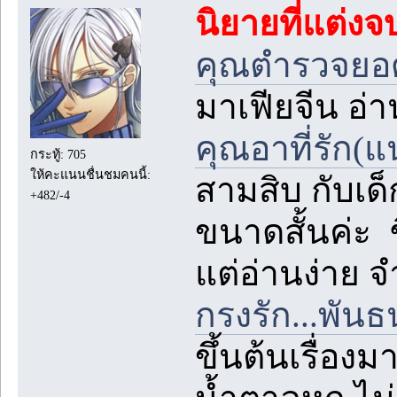
นิยายที่แต่งจบ
คุณตำรวจยอ
มาเฟียจีน อ่า
คุณอาที่รัก(
กระทู้: 705
ให้คะแนนชื่นชมคนนี้:
สามสิบ กับเด็
+482/-4
ขนาดสั้นค่ะ ช
แต่อ่านง่าย 
กรงรัก...พัน
ขึ้นต้นเรื่อง