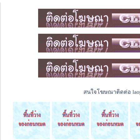
สนใจโฆษณาติดต่อ laope