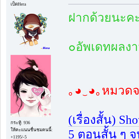
เป็ดHera
ฝากด้วยนะค
๐อัพเดทผลงาน
｡◕‿◕｡หมวดจ
(เรื่องสั้น) 
กระทู้: 936
ให้คะแนนชื่นชมคนนี้:
5 ตอนสั้น ๆ 
+1195/-5