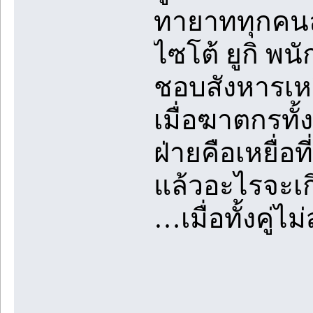
ทายาททุกคน
ไซโต้ ยูกิ พ
ชอบสังหารเหย
เมื่อฆาตกรทั้
ฝ่ายคือเหยื่อท
แล้วอะไรจะเก
…เมื่อทั้งคู