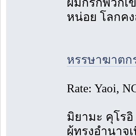
ผมก็รักพวกเข
หน่อย โลกคงส
หรรษาฆาตกร
Rate: Yaoi, N
มิยามะ คุโร
ผู้ทรงอำนาจเ