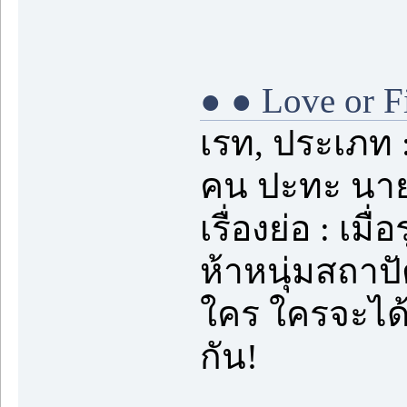
● ● Love or F
เรท, ประเภท 
คน ปะทะ นาย
เรื่องย่อ : เมื
ห้าหนุ่มสถาป
ใคร ใครจะได้ก
กัน!