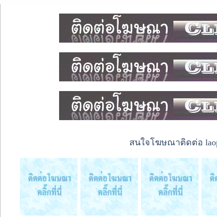
สนใจโฆษณาติดต่อ laope