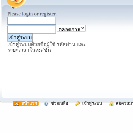
Please
login
or
register
.
เข้าสู่ระบบด้วยชื่อผู้ใช้ รหัสผ่าน และ
ระยะเวลาในเซสชั่น
  หน้าแรก
  ช่วยเหลือ
  เข้าสู่ระบบ
  สมัครสม