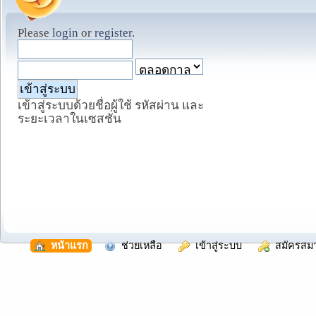
Please
login
or
register
.
เข้าสู่ระบบด้วยชื่อผู้ใช้ รหัสผ่าน และ
ระยะเวลาในเซสชั่น
  หน้าแรก
  ช่วยเหลือ
  เข้าสู่ระบบ
  สมัครสม