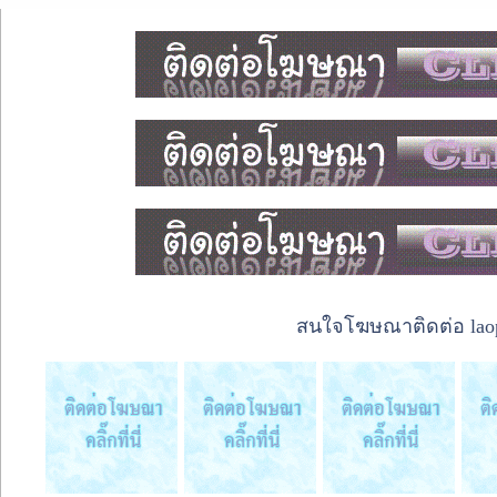
สนใจโฆษณาติดต่อ laope