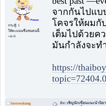
best past —ev
จากกันไปแบบค
โคจรให้ผมกับม
กระทู้: 1
ให้คะแนนชื่นชมคนนี้:
เต็มไปด้วยค
+4/-0
มันกำลังจะท
https://thaib
topic=72404.0
Re: เชิญนักเขียนแนะนำนิยายข
Sorrowkung