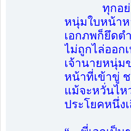
ทุกอย่างมั
หนุ่มใบหน้าห
เอกภพก็ยึดตำ
ไม่ถูกไล่ออกเ
เจ้านายหนุ่มข
หน้าที่เข้าขู
แม้จะหวั่นไห
ประโยคหนึ่งเ