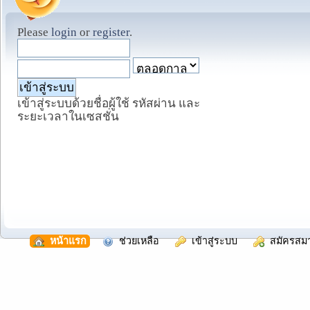
Please
login
or
register
.
เข้าสู่ระบบด้วยชื่อผู้ใช้ รหัสผ่าน และ
ระยะเวลาในเซสชั่น
  หน้าแรก
  ช่วยเหลือ
  เข้าสู่ระบบ
  สมัครสม