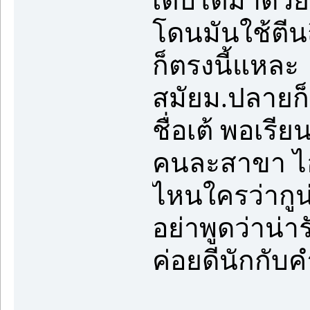
เติบโตมาด้วย
โดนมันใช้ตีนถ
ก็ตรงนี้แหละ
สมัยม.ปลายก็
ชื่อเต้ พอเรี
คนละสาขา ไอ้
ไหนใครว่ากูน่า
อย่าพูดว่าน่า
ค่อยดีนักกับค