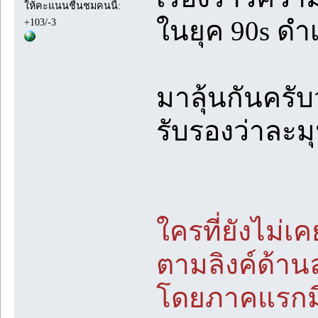
ให้คะแนนชื่นชมคนนี้:
ในยุค 90s ดำ
+103/-3
มาลุ้นกันครับ
รับรองว่าละม
ใครที่ยังไม่
ตามลิงค์ด้านล่
โดยภาคแรกมี