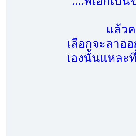
“....พี่เอกเป
แล้วคนขับร
เลือกจะลาออก 
เองนั้นแหละที