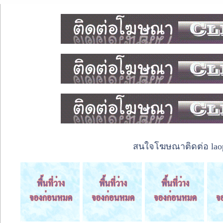
สนใจโฆษณาติดต่อ laope