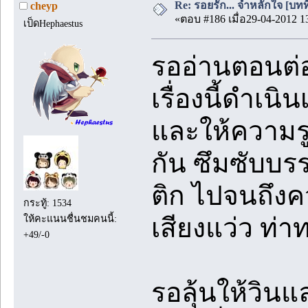
Re: รอยรัก... จำหลักใจ [บทที่
cheyp
«ตอบ #186 เมื่อ29-04-2012 1
เป็ดHephaestus
รออ่านตอนต่
เรื่องนี้ดำเน
และให้ความรูส
กัน ซึมซับบ
ติก ไปจนถึงค
กระทู้: 1534
ให้คะแนนชื่นชมคนนี้:
เสียงแว่ว ท่า
+49/-0
รอลุ้นให้วิน