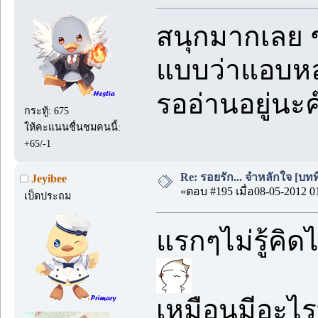
สนุกมากเลย ชอ
แบบว่าแอบหลอ
รออ่านอยู่นะ
กระทู้: 675
ให้คะแนนชื่นชมคนนี้:
+65/-1
Re: รอยรัก... จำหลักใจ [บทที่
Jeyibee
«ตอบ #195 เมื่อ08-05-2012 0
เป็ดประถม
แรกๆไม่รู้คิด
เหมือนมีอะไร