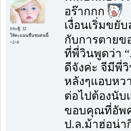
อร๊ากกก
เงื่อนเริ่มขยั
กระทู้: 32
ให้คะแนนชื่นชมคนนี้:
กับการตายขอ
+2/-0
ที่พี่วินพูดว่า
ดีจังค่ะ จีมีพี
หลังๆแอบหวาน
ต่อไปต้องนั
ขอบคุณที่อัพ
ป.ล.ม้าฮ่อน่