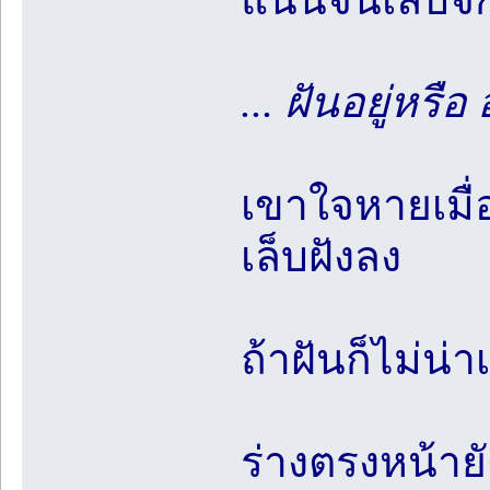
... ฝันอยู่หรื
เขาใจหายเมื่
เล็บฝังลง
ถ้าฝันก็ไม่น่า
ร่างตรงหน้ายั