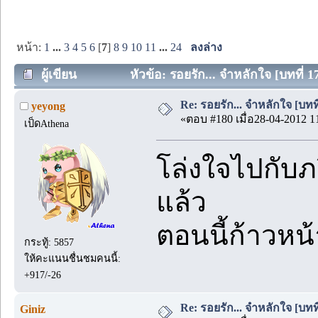
หน้า:
1
...
3
4
5
6
[
7
]
8
9
10
11
...
24
ลงล่าง
ผู้เขียน
หัวข้อ: รอยรัก... จำหลักใจ [บทที่ 1
Re: รอยรัก... จำหลักใจ [บทที่
yeyong
«ตอบ #180 เมื่อ28-04-2012 1
เป็ดAthena
โล่งใจไปกับภวิ
แล้ว
ตอนนี้ก้าวหน้
กระทู้: 5857
ให้คะแนนชื่นชมคนนี้:
+917/-26
Re: รอยรัก... จำหลักใจ [บทที่
Giniz