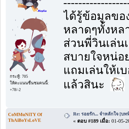
-----------------
ได้รู้ข้อมูลขอ
หลาดๆทั้งหลายท
ส่วนพี่วินเล่
สบายใจหน่อย 
แถมเล่นให้เบอ
กระทู้: 705
แล้วสินะ
ให้คะแนนชื่นชมคนนี้:
+78/-2
Re: รอยรัก... จำหลักใจ [บทที่
CoMMuNiTY Of
ThAiBoYsLoVE
«
ตอบ #189 เมื่อ:
01-05-20