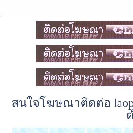
สนใจโฆษณาติดต่อ laoped
ต