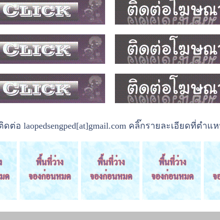
ต่อ laopedsengped[at]gmail.com คลิ๊กรายละเอียดที่ตำแหน