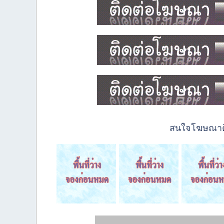
สนใจโฆษณาติด