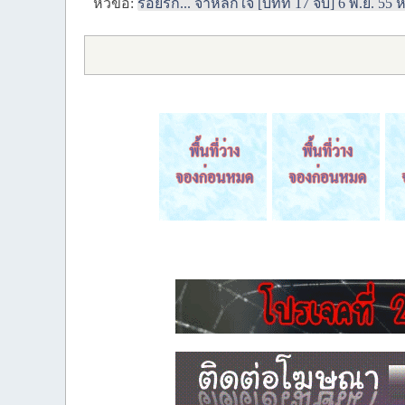
หัวข้อ:
รอยรัก... จำหลักใจ [บทที่ 17 จบ] 6 พ.ย. 55 