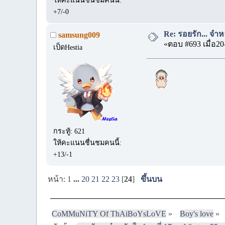
ให้คะแนนชื่นชมคนนี้:
+7/-0
Re: รอยรัก... จำหล
samsung009
«ตอบ #693 เมื่อ20
เป็ดHestia
กระทู้: 621
ให้คะแนนชื่นชมคนนี้:
+13/-1
หน้า:
1
...
20
21
22
23
[
24
]
ขึ้นบน
CoMMuNiTY Of ThAiBoYsLoVE
»
Boy's love
»