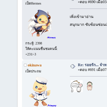
«ตอบ #690 เมื่อ03
เป็ดHermes
เพิ่งเข้ามาอ่าน
สนุกมาก ซับซ้อนซ่อนเงื
กระทู้: 2398
ให้คะแนนชื่นชมคนนี้:
+231/-3
Re: รอยรัก... จำหล
okinawa
«ตอบ #691 เมื่อ07
เป็ดประถม