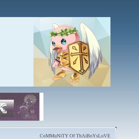
CoMMuNiTY Of ThAiBoYsLoVE