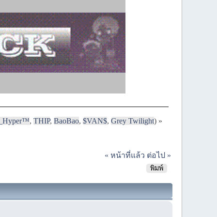
i_Hyper™
,
THIP
,
BaoBao
,
$VAN$
,
Grey Twilight
) »
« หน้าที่แล้ว
ต่อไป »
พิมพ์