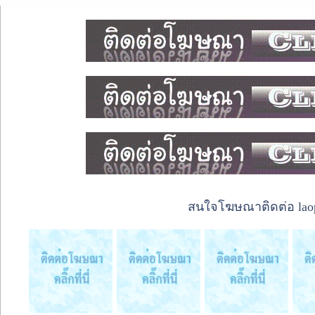
สนใจโฆษณาติดต่อ laope