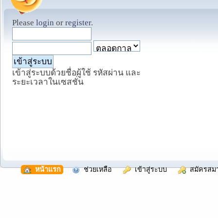
Please
login
or
register
.
เข้าสู่ระบบด้วยชื่อผู้ใช้ รหัสผ่าน และ
ระยะเวลาในเซสชั่น
  หน้าแรก
  ช่วยเหลือ
  เข้าสู่ระบบ
  สมัครสม