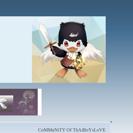
CoMMuNiTY Of ThAiBoYsLoVE