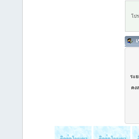
โปร
เ
ระยะ
คงส