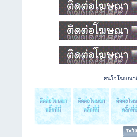
สนใจโฆษณาติด
ระวัง