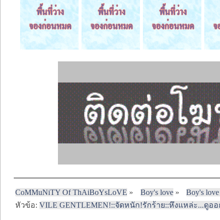
CoMMuNiTY Of ThAiBoYsLoVE
»
Boy's love
»
Boy's love
หัวข้อ:
VILE GENTLEMEN!::จัดหนัก!รักร้าย::หึงแหล่ะ...ดูออ