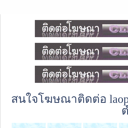
สนใจโฆษณาติดต่อ laoped
ต