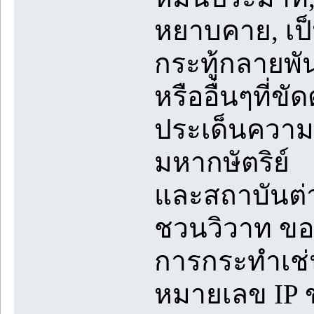
หยาบคาย, เป็น
กระทู้กลายพันธ
หรืออื่นๆที่ข
ประเด็นความข
มหากษัตริย์
และสถาบันต่
ชวนวิวาท ขอ
การกระทำเช่
หมายเลข IP ข