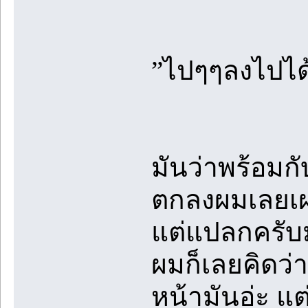
”ไปๆๆลงไปได
มันว่าพร้อมกั
ตกลงผมเลยเผ
แต่แปลกครับ
ผมก็เลยคิดว่า
หน้ามันอ่ะ แ