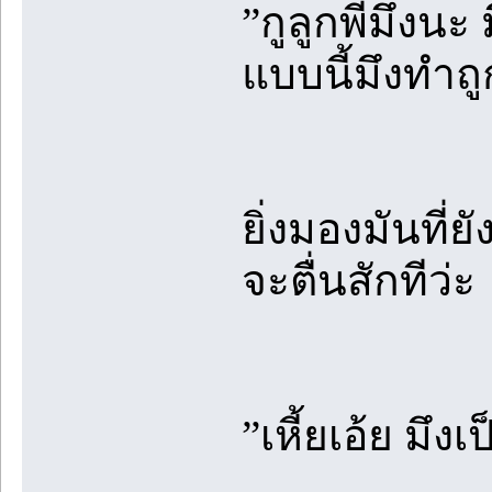
”กูลูกพี่มึง
แบบนี้มึงทำถ
ยิ่งมองมันที่ยั
จะตื่นสักทีว่ะ
”เหี้ยเอ้ย มึงเ