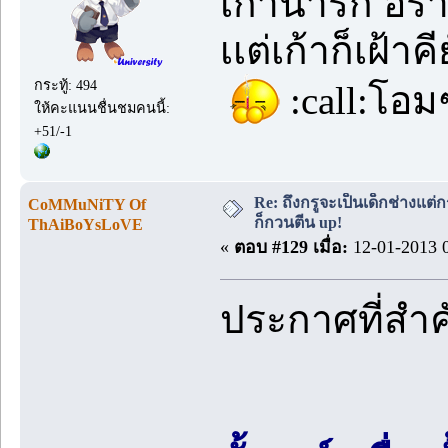
เก้าน่ารัก อร
เเต่เก้าก็เฝ้าค
กระทู้: 494
:call:โอม
ให้คะแนนชื่นชมคนนี้:
+51/-1
Re: ถึงกรูจะเป็นเด็กช่างแต่ก
CoMMuNiTY Of
ก็กวนตีน up!
ThAiBoYsLoVE
«
ตอบ #129 เมื่อ:
12-01-2013 0
ประกาศที่สำ