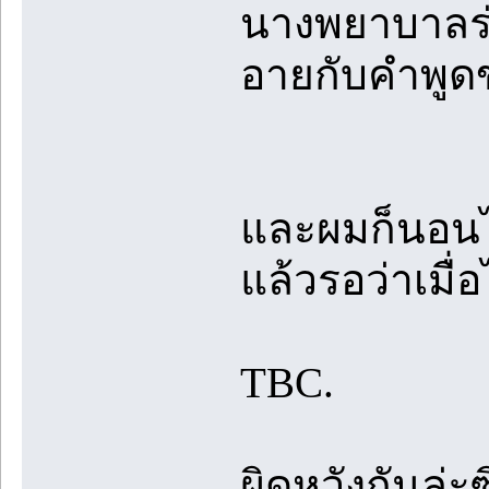
นางพยาบาลร่
อายกับคำพู
และผมก็นอนไม่
แล้วรอว่าเมื่อ
TBC.
ผิดหวังกันล่ะ