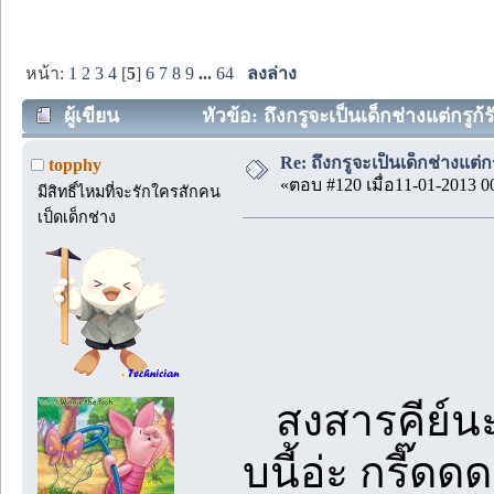
หน้า:
1
2
3
4
[
5
]
6
7
8
9
...
64
ลงล่าง
ผู้เขียน
หัวข้อ: ถึงกรูจะเป็นเด็กช่างแต่กรู
Re: ถึงกรูจะเป็นเด็กช่างแต่ก
topphy
«ตอบ #120 เมื่อ11-01-2013 0
มีสิทธิ์ไหมที่จะรักใครสักคน
เป็ดเด็กช่าง
สงสารคีย์น
บนี้อ่ะ กรี๊ด