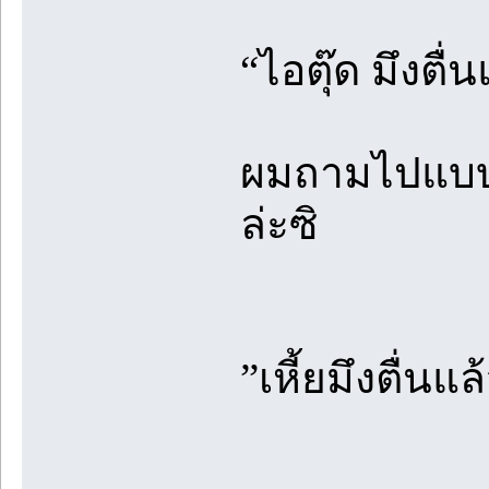
“ไอตุ๊ด มึงตื
ผมถามไปแบบมัน
ล่ะซิ
”เหี้ยมึงตื่นแ