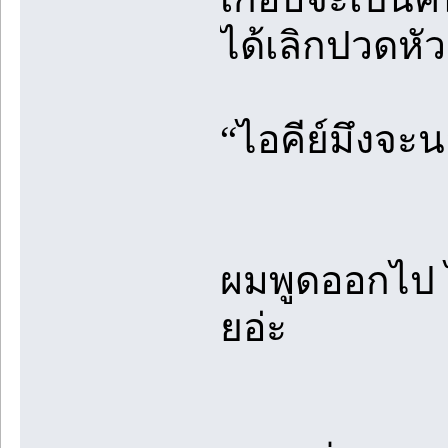
ได้เลิกปวดหัวเ
“ไอคีย์มึงจะ
ผมพูดออกไป ไ
ยอ่ะ