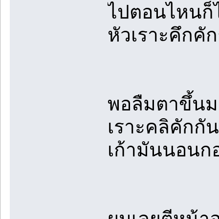
ไปตอนไหนก็ไม่
หัวเราะคึกคัก
พอลืมตาขึ้นม
เราะคลิคักก
เก้ามันนอนก
ผมเลยตีหน้าอ