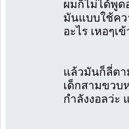
ผมก็ไม่ได้พู
มันแบบใช้ควา
อะไร เหอๆเข
แล้วมันก็ลี่ต
เด็กสามขวบหร
กำลังงอลว่ะ แ