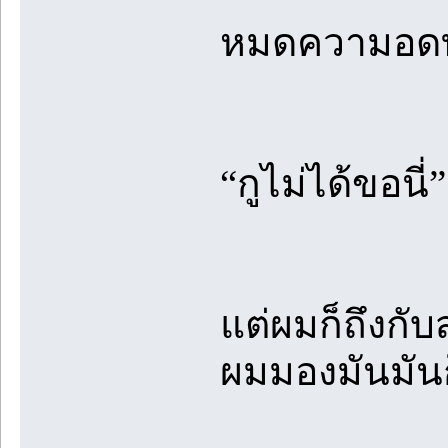
หมดความอดทน
“กูไม่ได้ขอนี่”
แต่ผมก็ถึงกับส
ผมมองมันมันก็