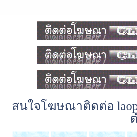
สนใจโฆษณาติดต่อ laoped
ต