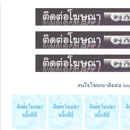
สนใจโฆษณาติดต่อ laope