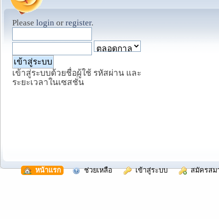
Please
login
or
register
.
เข้าสู่ระบบด้วยชื่อผู้ใช้ รหัสผ่าน และ
ระยะเวลาในเซสชั่น
  หน้าแรก
  ช่วยเหลือ
  เข้าสู่ระบบ
  สมัครสม