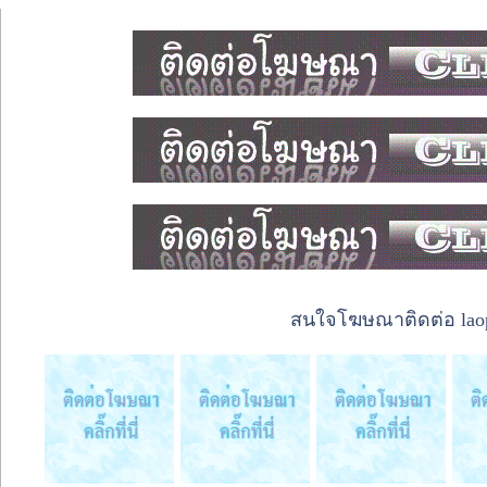
สนใจโฆษณาติดต่อ laope