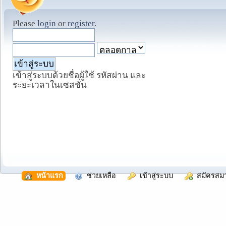
Please
login
or
register
.
เข้าสู่ระบบด้วยชื่อผู้ใช้ รหัสผ่าน และ
ระยะเวลาในเซสชั่น
  หน้าแรก
  ช่วยเหลือ
  เข้าสู่ระบบ
  สมัครสม