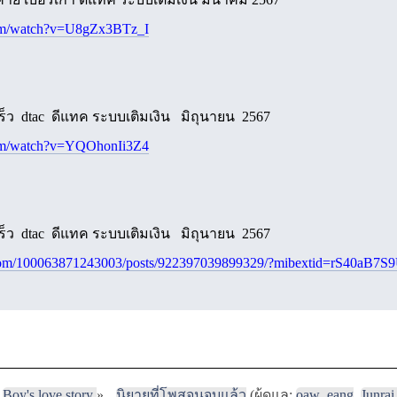
com/watch?v=U8gZx3BTz_I
เร็ว dtac ดีแทค ระบบเติมเงิน มิถุนายน 2567
com/watch?v=YQOhonIi3Z4
เร็ว dtac ดีแทค ระบบเติมเงิน มิถุนายน 2567
.com/100063871243003/posts/922397039899329/?mibextid=rS40aB7
Boy's love story
»
นิยายที่โพสจนจบแล้ว
(ผู้ดูแล:
oaw_eang
,
Junra