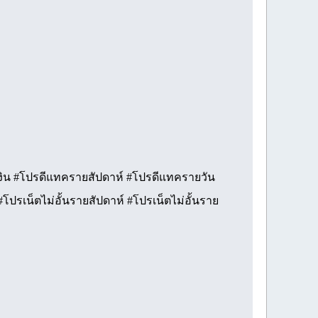
ิมเงิน #โปรดีแทครายสัปดาห์ #โปรดีแทครายวัน
ปรเน็ตไม่อั้นรายสัปดาห์ #โปรเน็ตไม่อั้นราย