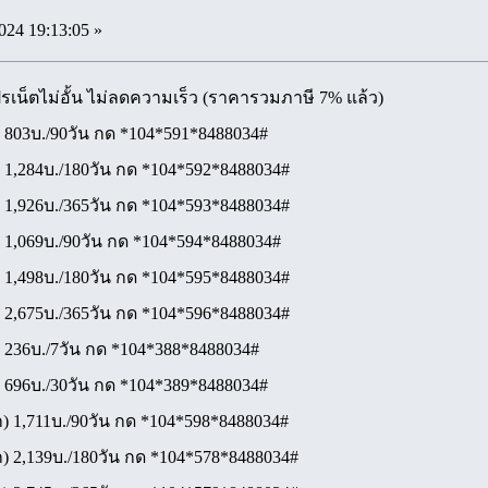
024 19:13:05 »
รเน็ตไม่อั้น ไม่ลดความเร็ว (ราคารวมภาษี 7% แล้ว)
) 803บ./90วัน กด *104*591*8488034#
) 1,284บ./180วัน กด *104*592*8488034#
) 1,926บ./365วัน กด *104*593*8488034#
) 1,069บ./90วัน กด *104*594*8488034#
) 1,498บ./180วัน กด *104*595*8488034#
) 2,675บ./365วัน กด *104*596*8488034#
) 236บ./7วัน กด *104*388*8488034#
) 696บ./30วัน กด *104*389*8488034#
ก) 1,711บ./90วัน กด *104*598*8488034#
ก) 2,139บ./180วัน กด *104*578*8488034#