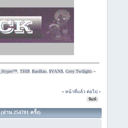
i_Hyper™
,
THIP
,
BaoBao
,
$VAN$
,
Grey Twilight
) »
« หน้าที่แล้ว
ต่อไป »
พิมพ์
(อ่าน 254701 ครั้ง)