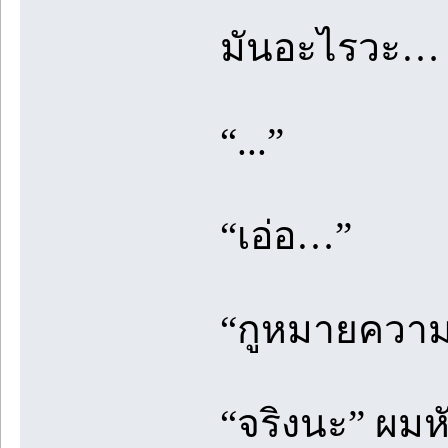
มันอะไรวะ…
“...”
“เอ่อ…”
“กูหมายความ
“จริงนะ” ผมห