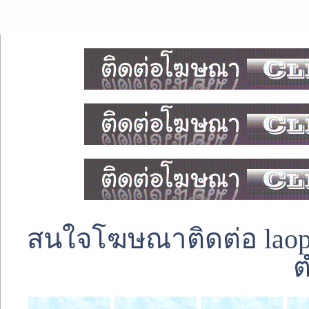
สนใจโฆษณาติดต่อ laoped
ต