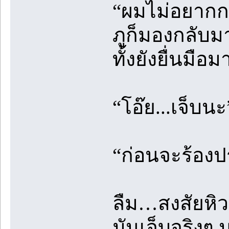
“ผมไม่อยากกว
ภูก็มองกลับ
ทั้งยังยื่นมือ
“โอ๊ย...เจ็บนะ
“ก่อนจะร้องปร
ลืม…สงสัยหิวจั
มันเจ็บจริงๆ 