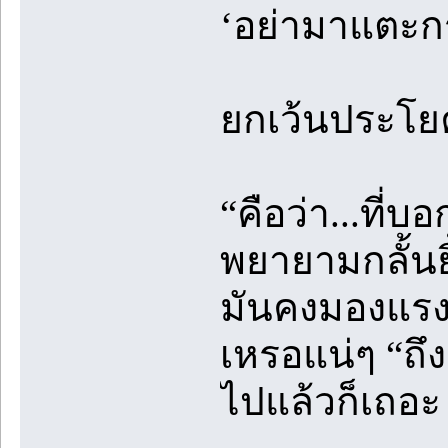
‘อย่ามาแตะกร
ยกเว้นประโยค
“คือว่า...ที่
พยายามกลั้นย
มันคงมองแรง
เหรอแน่ๆ “ถึ
ไปแล้วก็เถอะ