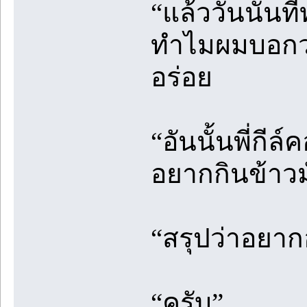
“แล้ววันนั้นที
ทำไมผมบอกว่า
อร่อย
“อันนั้นพี่กี
อยากกินข้าวมั
“สรุปว่าอยา
“ครับ”