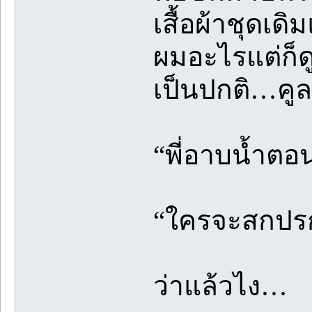
เสื้อผ้าชุดเด
ผมอะไรแต่ก็ด
เป็นปกติ…คู
“พี่อาบน้ำตอ
“ใครจะสกปรก
ว่าแล้วไง…