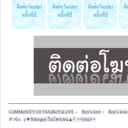
CoMMuNiTY Of ThAiBoYsLoVE
»
Boy's love
»
Boy's love
หัวข้อ:
┌▼Nitrogen ไนโตรเจน▲┘ ==[จบ]==