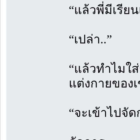
“แล้วพี่มีเรีย
“เปล่า..”
“แล้วทำไมใส
แต่งกายของเ
“จะเข้าไปจั