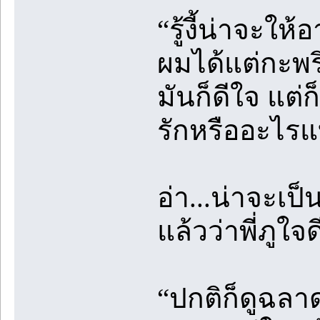
“รู้งี้น่าจะใ
ผมได้แต่กะพร
มันก็ดีใจ แต่
รักหรืออะไรแ
อ่า...น่าจะเ
แล้วว่าพี่ภูใจด
“ปกติก็ดูฉลาดไ