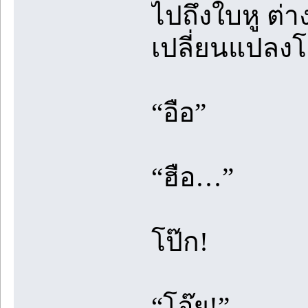
ไปถึงใบหู ต่า
เปลี่ยนแปลงโด
“อือ”
“ฮือ…”
โป๊ก!
“โอ๊ย!”