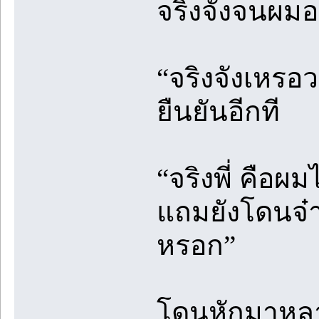
จริงจังจนผมอ
“จริงจังเหรอ
ยืนยันอีกที
“จริงพี่ คือผ
แถมยังโดนจ๋าต
หรอก”
โดนหักมาหลาย