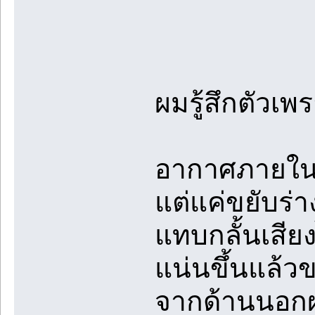
ผมรู้สึกตัว
อากาศภายในห้
แต่แค่ขยับร
แทบกลั้นเสียง
แน่นขึ้นแล้ว
จากด้านนอกผ่