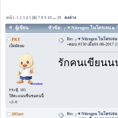
หน้า:
1
2
3
4
5
[
6
]
7
8
9
10
...
29
ลงล่าง
ผู้เขียน
หัวข้อ: ┌▼Nitrogen ไนโตรเจน▲┘ =
Re: ┌▼Nitrogen ไนโตรเจน▲┘
PKT
«ตอบ #150 เมื่อ01-06-2017 2
เป็ดมัธยม
รักคนเขียนนน
กระทู้: 183
ให้คะแนนชื่นชมคนนี้:
+2/-0
Re: ┌▼Nitrogen ไนโตรเจน▲┘
205arr