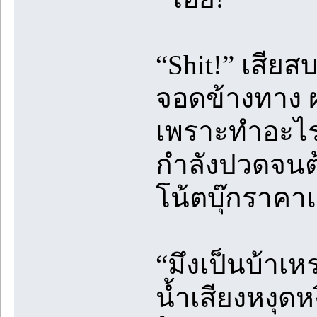
“Shit!” เสียสบ
จอดข้างทาง 
เพราะทำอะไรไ
กำลังปวดจนต้อ
โน้ตบุ๊กราค
“มึงเป็นบ้าเ
น้ำเสียงหงุดห