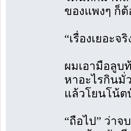
ของแพงๆ ก็ต้
“เรื่องเยอะจริ
ผมเอามือลูบท
หาอะไรกินมั่ว
แล้วโยนโน้ตบ
“ถือไป” ว่าจ