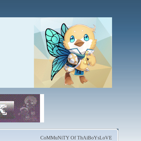
CoMMuNiTY Of ThAiBoYsLoVE