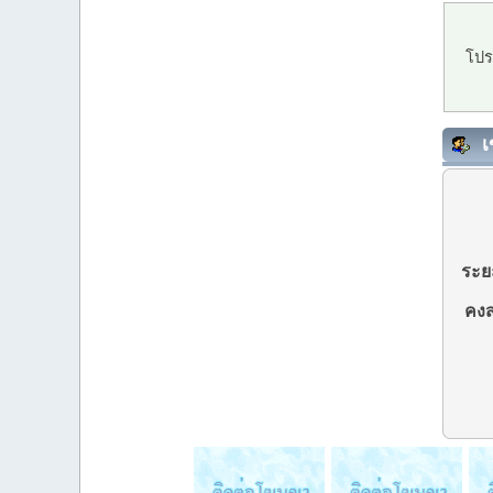
โปร
เ
ระยะ
คงส