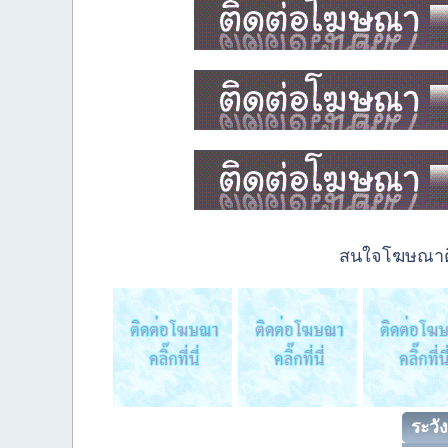
สนใจโฆษณาติด
ระวัง