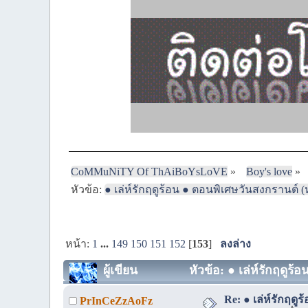
CoMMuNiTY Of ThAiBoYsLoVE
»
Boy's love
»
หัวข้อ:
● เล่ห์รักฤดูร้อน ● ตอนพิเศษวันสงกรานต์ (ห
หน้า:
1
...
149
150
151
152
[
153
]
ลงล่าง
ผู้เขียน
หัวข้อ: ● เล่ห์รักฤดูร
Re: ● เล่ห์รักฤดู
PrInCeZzAoFz