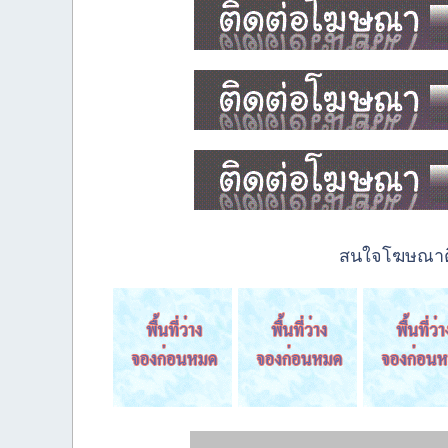
สนใจโฆษณาติด