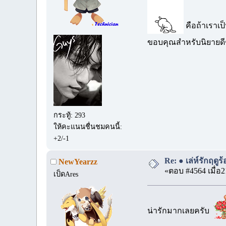
คือถ้าเราเป
ขอบคุณสำหรับนิยายดีๆ
กระทู้: 293
ให้คะแนนชื่นชมคนนี้:
+2/-1
Re: ● เล่ห์รักฤดู
NewYearzz
«ตอบ #4564 เมื่อ2
เป็ดAres
น่ารักมากเลยครับ