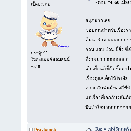
«ตอบ #4560 เมื่อ0
เป็ดประถม
สนุกมากเลย
ขอบคุณสำหรับเรื่องร
คิมน่ารักมากกกกกก
กวน แสบ ป่วน ขึ้ยั่ว ขี้
กระทู้: 95
ดีงามมากกกกกกกกก
ให้คะแนนชื่นชมคนนี้:
+2/-0
เฮียเพี้ยนก็ขี้ยั่ว ขี้อ่อ
เรื่องดูแลเด็กไว้ใจเฮีย
ความสัมพันธ์ของสี่พี่
แต่เรื่องพี่เอกกับวสันต์
บีบหัวใจมากกกกกกก
Re: ● เล่ห์รักฤดู
Praykanok