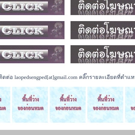
ต่อ laopedsengped[at]gmail.com คลิ๊กรายละเอียดที่ตำแหน