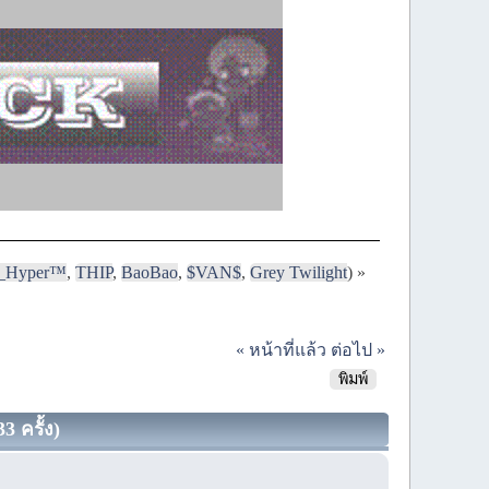
i_Hyper™
,
THIP
,
BaoBao
,
$VAN$
,
Grey Twilight
) »
« หน้าที่แล้ว
ต่อไป »
พิมพ์
3 ครั้ง)