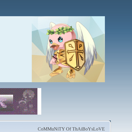
CoMMuNiTY Of ThAiBoYsLoVE