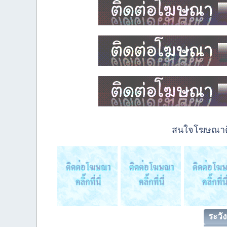
สนใจโฆษณาติด
ระวัง