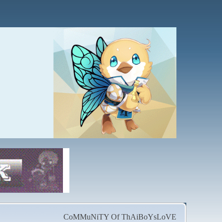
CoMMuNiTY Of ThAiBoYsLoVE