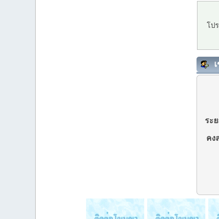
โปร
เ
ระยะ
คงส