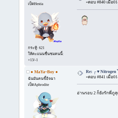
«ตอบ #840 เมื่อ01
เป็ดHestia
กระทู้: 621
ให้คะแนนชื่นชมคนนี้:
+13/-1
Re: ┌▼Nitrogen
● MaYa~Boy ●
«ตอบ #841 เมื่อ01
ฉันมันคนขี้อิจฉา
เป็ดAphrodite
อ่านรอบ 2 ก็ยังรักพี่ภู