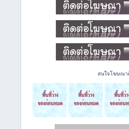
สนใจโฆษณาติด