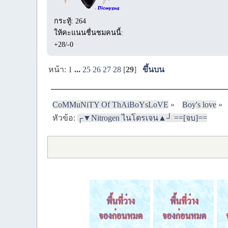
กระทู้: 264
ให้คะแนนชื่นชมคนนี้:
+28/-0
หน้า:
1
...
25
26
27
28
[
29
]
ขึ้นบน
CoMMuNiTY Of ThAiBoYsLoVE
»
Boy's love
»
หัวข้อ:
┌▼Nitrogen ไนโตรเจน▲┘ ==[จบ]==