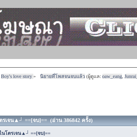
Boy's love story
»
นิยายที่โพสจนจบแล้ว
(ผู้ดูแล:
oaw_eang
,
Junra
ตรเจน▲┘ ==[จบ]== (อ่าน 386842 ครั้ง)
 ไนโตรเจน▲┘ ==[จบ]==