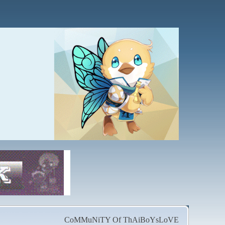
CoMMuNiTY Of ThAiBoYsLoVE