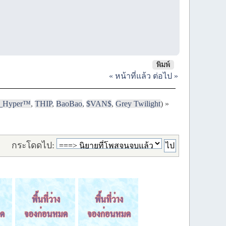
พิมพ์
« หน้าที่แล้ว
ต่อไป »
i_Hyper™
,
THIP
,
BaoBao
,
$VAN$
,
Grey Twilight
) »
กระโดดไป: