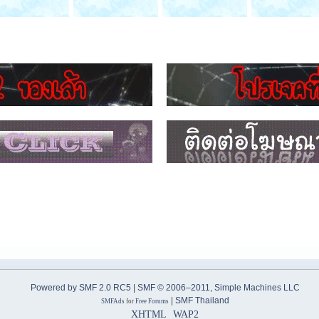
Powered by SMF 2.0 RC5
|
SMF © 2006–2011, Simple Machines LLC
|
SMF Thailand
SMFAds
for
Free Forums
XHTML
WAP2