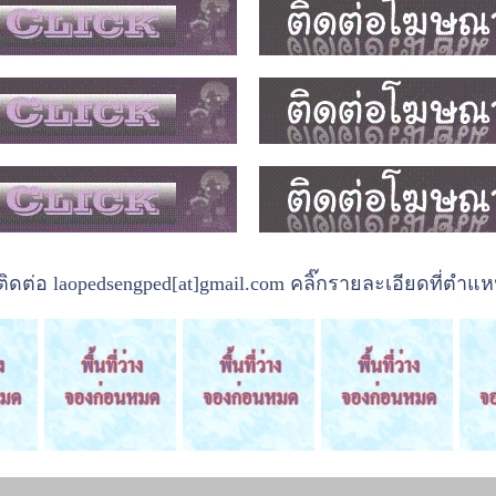
ต่อ laopedsengped[at]gmail.com คลิ๊กรายละเอียดที่ตำแหน