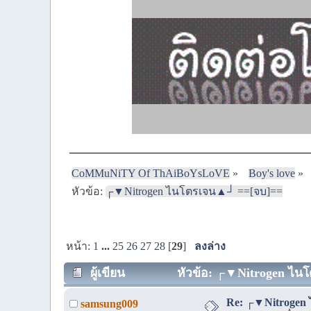
CoMMuNiTY Of ThAiBoYsLoVE
»
Boy's love
»
หัวข้อ:
┌▼Nitrogen ไนโตรเจน▲┘ ==[จบ]==
หน้า:
1
...
25
26
27
28
[
29
]
ลงล่าง
ผู้เขียน
หัวข้อ: ┌▼Nitrogen ไนโ
Re: ┌▼Nitrogen
samsung009