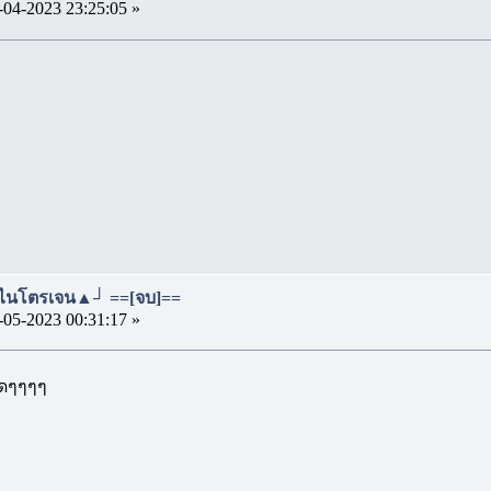
-04-2023 23:25:05 »
 ไนโตรเจน▲┘ ==[จบ]==
-05-2023 00:31:17 »
สุดๆๆๆๆ