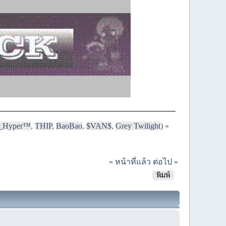
i_Hyper™
,
THIP
,
BaoBao
,
$VAN$
,
Grey Twilight
) »
« หน้าที่แล้ว
ต่อไป »
พิมพ์