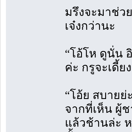
มรึงจะมาช่วยเ
เจ๋งกว่านะ
“โอ้โห ดูนั่น อ
ค่ะ กรูจะเดี้ยง
“โอ้ย สบายย่ะ
จากที่เห็น ผ
แล้วช้านล่ะ 