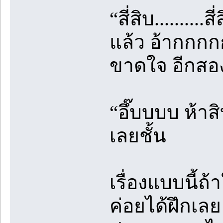
“สี่สิบ........
แล้ว อ้ากกกก
ขาดใจ อีกสอง
“อึ๊บบบบ ห้า
เลยชั้น
เรื่องแบบนี้ถ
ค่อยได้ฝึกเ