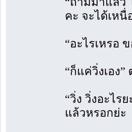
“ถามมาแล้ว ไม
คะ จะได้เหนื
“อะไรเหรอ ขอ
“ก็แค่วิ่งเอง
“วิ่ง วิ่งอะไ
แล้วหรอกย่ะ