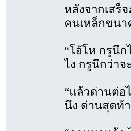
หลังจากเสร็จ
คนเหล็กขนาด
“โอ้โห กรูนึก
ไง กรูนึกว่าจ
“แล้วด่านต่อ
นึง ด่านสุดท้