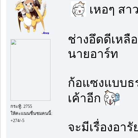
เหอๆ สาวน
ช่างอึดดีเหลื
นายอาร์ท
ก้อแซงแบบธรร
เค้าอีก
กระทู้: 2755
ให้คะแนนชื่นชมคนนี้:
+274/-5
จะมีเรื่องอารั