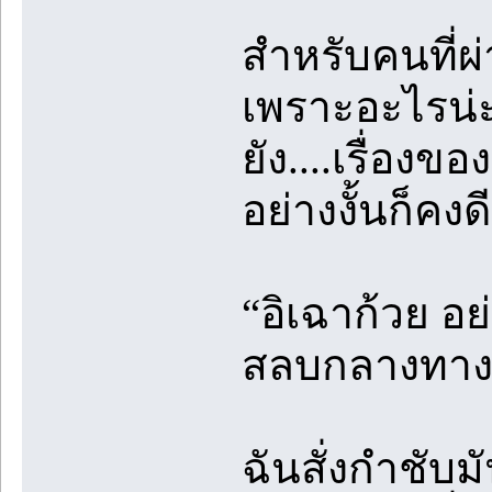
สำหรับคนที่ผ
เพราะอะไรน่ะ
ยัง....เรื่องข
อย่างงั้นก็คงดี
“อิเฉาก้วย อย
สลบกลางทาง อ
ฉันสั่งกำชับม