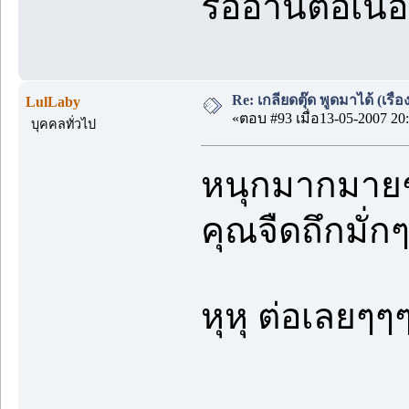
รออ่านต่อเน
Re: เกลียดตุ๊ด พูดมาได้ (เร
LulLaby
«ตอบ #93 เมื่อ13-05-2007 20:
บุคคลทั่วไป
หนุกมากมา
คุณจืดถึกมั่
หุหุ ต่อเลยๆๆ