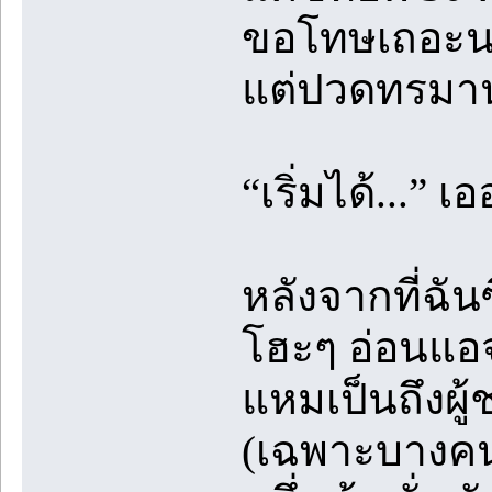
ขอโทษเถอะนะ
แต่ปวดทรมานเ
“เริ่มได้...” 
หลังจากที่ฉัน
โฮะๆ อ่อนแอจ
แหมเป็นถึงผู
(เฉพาะบางค