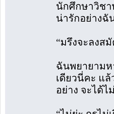
นักศึกษาวิชา
น่ารักอย่างฉัน
“มรึงจะลงสมั
ฉันพยายามหาพว
เดียวนี่คะ แล้
อย่าง จะได้ไม
“ไม่ย่ะ กรูไม่