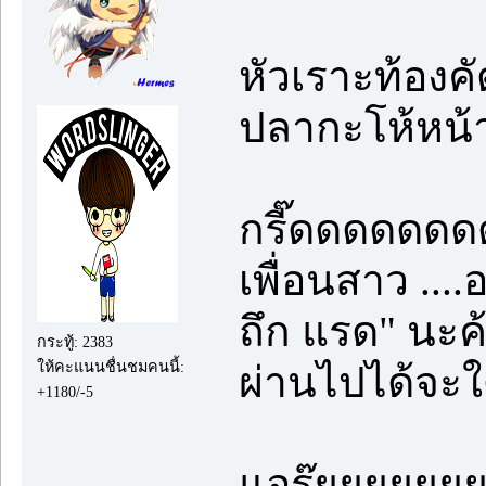
หัวเราะท้องค
ปลากะโห้หน้า
กรี๊ดดดดด
เพื่อนสาว ....
ถึก แรด" นะค้า
กระทู้: 2383
ให้คะแนนชื่นชมคนนี้:
ผ่านไปได้จะใด
+1180/-5
แอร๊ยยยยยย