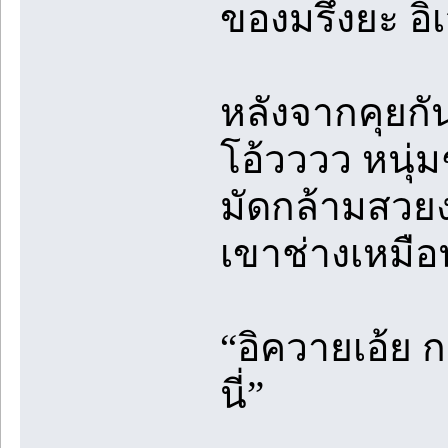
ของมรึงยะ อิเ
หลังจากคุยกัน
โอ้วววว หนุ่
มัดกล้ามสวยง
เขาช่างเหมือ
“อิควายเอ้ย กร
นี่”