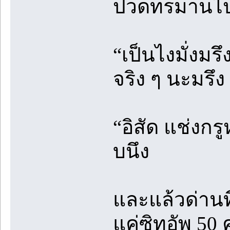
ปวดทรมานไปท
“เป็นไงมั่งมร
จริง ๆ นะมรึง
“อิสัด แช่งกร
บนึง
และแล้วด่านท
แค่ซิทอัพ 50 