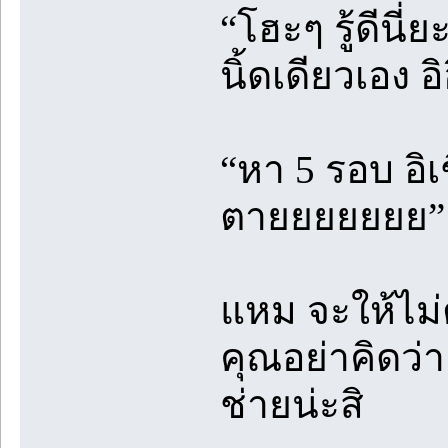
“โฮะๆ รู้ดีนี
นิ้ดเดียวเอง อิ
“หา 5 รอบ อิเ
ตายยยยยยย”
แหม จะให้ไม่
คุณอย่าคิดว่า
ช่ายน่ะสิ