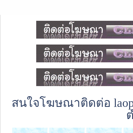
สนใจโฆษณาติดต่อ laoped
ต