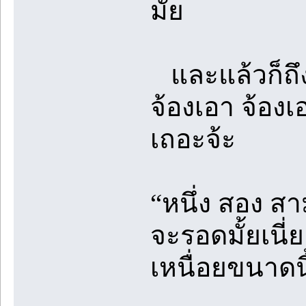
มั้ย
และแล้วก็ถึง
จ้องเอา จ้องเ
เถอะจ้ะ
“หนึ่ง สอง สาม
จะรอดมั้ยเนี่ย
เหนื่อยขนาดนี้