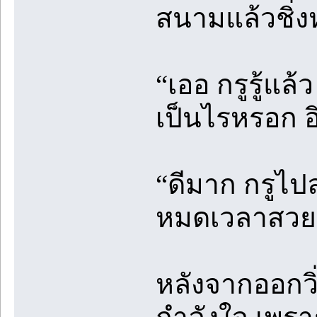
สนามแล้วชิ่ง
“เออ กรูรู้แล้
เป็นไรหรอก อิ
“ดีมาก กรูไป
หมดเวลาสวยแล
หลังจากออกวิ่