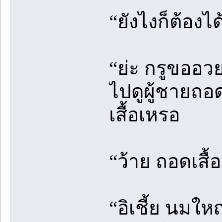
“ยังไงก็ต้องได
“ย่ะ กรูขออว
ไปดูผู้ชายถอด
เสื้อเหรอ
“ว้าย ถอดเสื้อ
“อิเชี้ย นมให