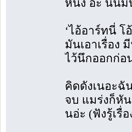
หนึ่ง อ้ะ นั่นม
‘ไอ้อาร์ทนี่ โ
มันเอาเรื่อง 
ไว้นึกออกก่อน
คิดดังเนอะฉัน
จบ แมร่งก็หัน
นอ่ะ (ฟังรู้เร