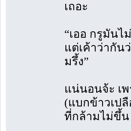
เถอะ
“เออ กรูมันไ
แต่เค้าว่ากัน
มรึ้ง”
แน่นอนจ้ะ เพ
(แบกข้าวเปลือ
ที่กล้ามไม่ขึ