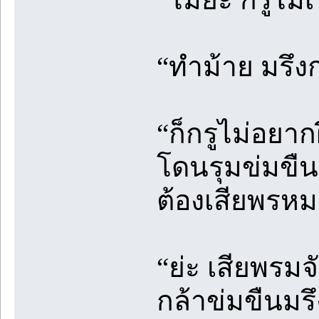
“ทำม้าย มรึง
“ก็กรูไม่อยาก
โดนรุมข่มขืน
ต้องเสียพรหมจ
“ย่ะ เสียพรมจ
กล้าข่มขืนมร