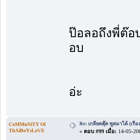
ป๊อลอถึงพี่ต๊อ
อบ
กะว่าพรุ่
อ่ะ
Re: เกลียดตุ๊ด พูดมาได้ (เร
CoMMuNiTY Of
ThAiBoYsLoVE
«
ตอบ #99 เมื่อ:
14-05-200