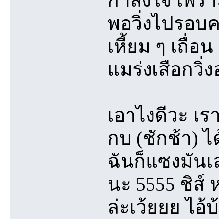
กำลังใจ เพราะ
พอวิ่งไปรอบคร
เหี้ยม ๆ เถื่อ
แมร่งเสือกวิ่ง
เอาไงดีวะ เรา 
กบ (ชักช้า) 
ฉันก็แซงมันเล
นะ 5555 ชิส์ 
ล่ะเว้ยยย ไอ้บ