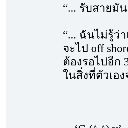
“... รับสายมั
“... ฉันไม่รู
จะไป off shore 
ต้องรอไปอีก 
ในสิ่งที่ตัวเ