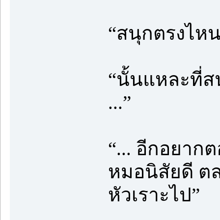
“สนุกตรงไหน 
“นั้นแหละที่สน
...”
“... อีกอยาก
หมอนิสัยดี ต
หัวเราะไป”