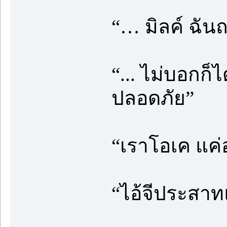
“… มิลค์ ฉันถ
“... ไม่บอกก็
ปลอดภัย”
“เราโอเค แค่
“ไอ้จีประสาท