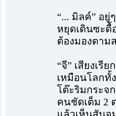
“... มิลค์” อย
หยุดเดินซะดื
ต้องมองตามสา
“จี” เสียงเร
เหมือนโลกทั้งใ
โต๊ะริมกระจก
คนชัดเต็ม 2 
แล้วเห็นสันจม