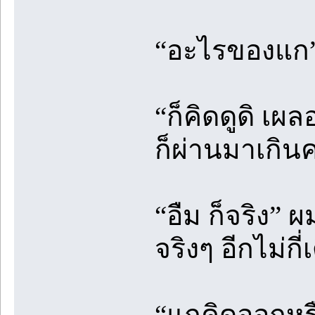
“อะไรของแก
“ก็คิดดูดิ เผล
ก็ผ่านมาเกินค
“อืม ก็จริง” 
จริงๆ อีกไม่
“แกคิดออกหรื