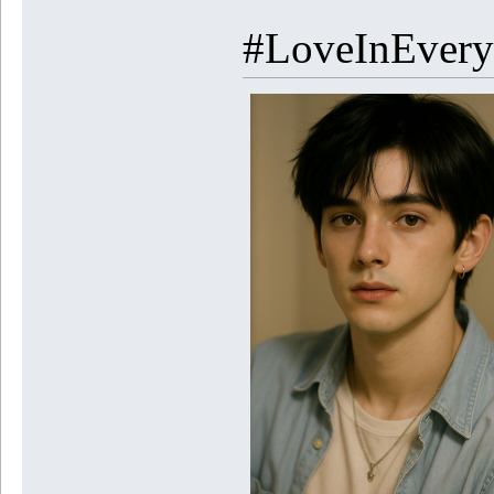
#LoveInEveryL