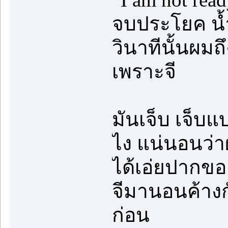
จบประโยค น้ำ
วินาทีนั้นผมถึง
เพราะจี
มันเจ็บ เจ็บแ
ไง แน่นอนว่า
ได้เอ่ยปากขอเ
จีมานอนค้างกั
ก่อน