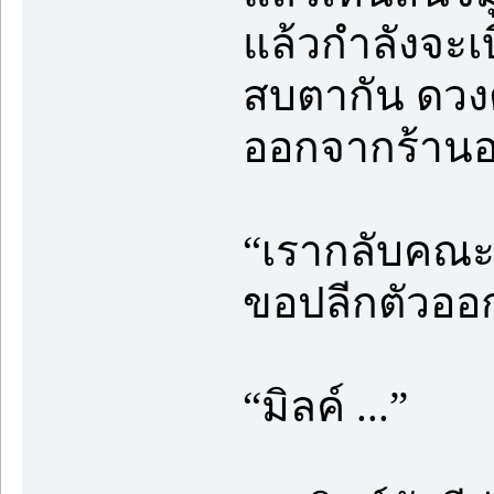
แล้วกำลังจะเบ
สบตากัน ดวงตาช
ออกจากร้านอ
“เรากลับคณะก
ขอปลีกตัวออกไ
“มิลค์ ...”