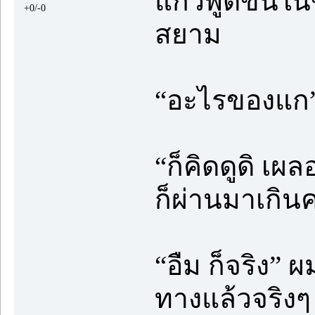
แก้วพูดขึ้นใ
+0/-0
สยาม
“อะไรของแก
“ก็คิดดูดิ เผล
ก็ผ่านมาเกินค
“อืม ก็จริง” 
ทางแล้วจริงๆ 