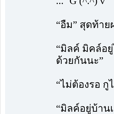
... ‘G (^.^) v’
“อืม” สุดท้า
“มิลค์ มิคล์อยู
ด้วยกันนะ”
“ไม่ต้องรอ กู
“มิลค์อยู่บ้า