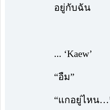
อยู่กับฉัน
... ‘Kaew’
“อืม”
“แกอยู่ไหน…