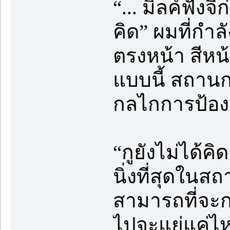
“... มิลค์ฟังจ
คิด” ผมที่กำล
ตรงหน้า สีหน
แบบนี้ สถานกา
กลไกการป้อง
“กูยังไม่ได้ค
นิ่งที่สุดใ
สามารถที่จะกล
ไปจะแย่แค่ไห