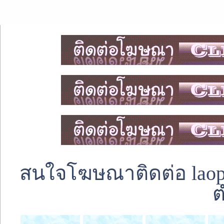
สนใจโฆษณาติดต่อ laoped
ต