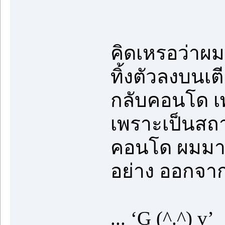
คิดเหรอว่าผมจะ
ทิ้งตัวลงบนเ
กลับคอนโด เพร
เพราะเป็นสถานท
คอนโด ผมมาต
อย่าง ออกจาก
... ‘G (^.^) v’