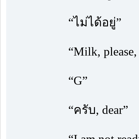
“ไม่ได้อยู่”
“Milk, please,
“G”
“ครับ, dear”
“I am not rea