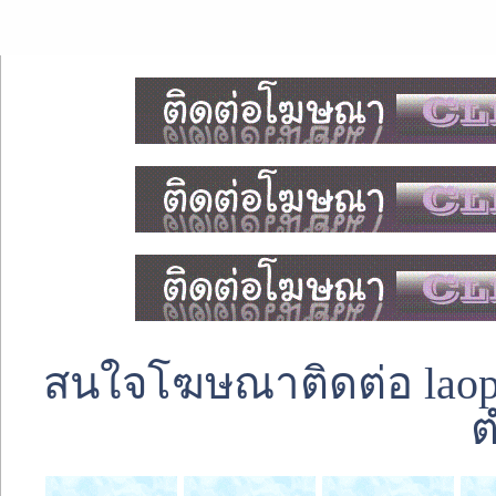
สนใจโฆษณาติดต่อ laoped
ต