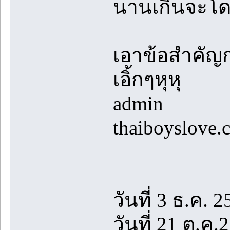
นานเกินจะโด
เอาข้อสำคัญก
เอิ้กๆหุหุ
admin
thaiboyslove.
วันที่ 3 ธ.ค. 2
วันที่ 21 ต.ค