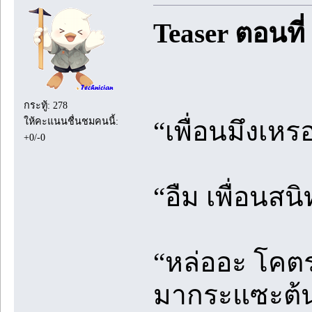
Teaser ตอนที่
กระทู้: 278
ให้คะแนนชื่นชมคนนี้:
“เพื่อนมึงเห
+0/-0
“อืม เพื่อนสนิ
“หล่ออะ โคตรห
มากระแซะต้นแ