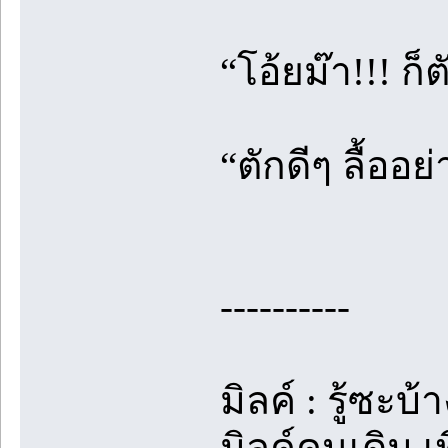
“โอ้ยม๊า!!! ก็ต
“ตักดีๆ ลื้ออย
----------
มิลค์ : รู้ซะบ
มิลค์คนเดิม 