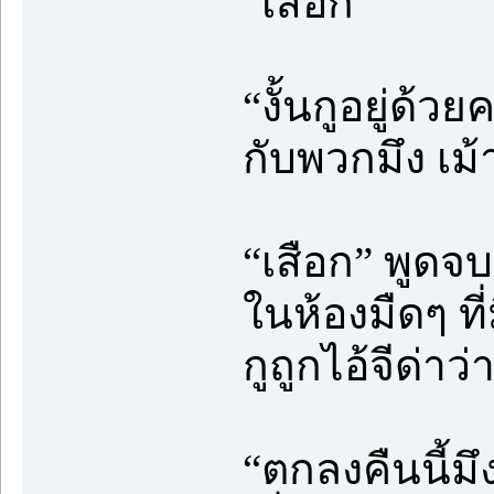
“เสือก”
“งั้นกูอยู่ด้
กับพวกมึง เม้
“เสือก” พูดจบ
ในห้องมืดๆ ที่
กูถูกไอ้จีด่า
“ตกลงคืนนี้ม