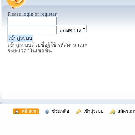
Please
login
or
register
.
เข้าสู่ระบบด้วยชื่อผู้ใช้ รหัสผ่าน และ
ระยะเวลาในเซสชั่น
  หน้าแรก
  ช่วยเหลือ
  เข้าสู่ระบบ
  สมัครสม