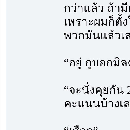
กว่าแล้ว ถ้าม
เพราะผมก็ตั้
พวกมันแล้วเล
“อยู่ กูบอกมิลค
“จะนั่งคุยกัน
คะแนนบ้างเล