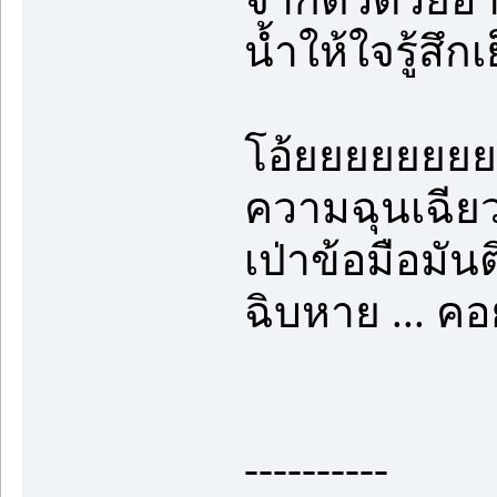
น้ำให้ใจรู้สึก
โอ้ยยยยยยยย!!
ความฉุนเฉียว
เป่าข้อมือมั
ฉิบหาย ... คอ
----------