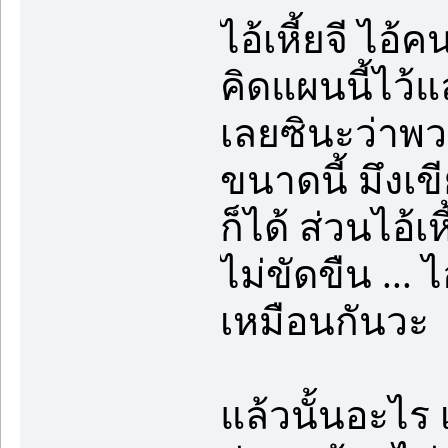
ไอ้เหี้ยจี ไอ
คิดแผนนี้ไว้
เลยซินะว่าพวก
ขนาดนี้ มึงเขี
ก็ได้ ส่วนไอ้เห
ไม่ขัดขืน ... 
เหมือนกันวะ
แล้วนั้นอะไร