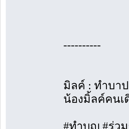
----------
มิลค์ : ทำบา
น้องมิ้ลค์คนเ
#ทำบุญ #ร่วม