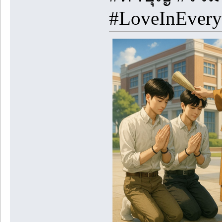
#LoveInEveryL