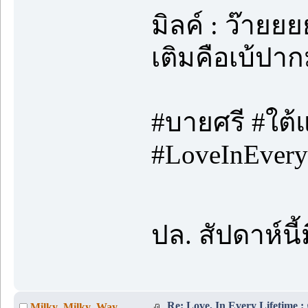
มิลค์ : ว๊ายย
เติมคือเบ้ปา
#บายศรี #ใต
#LoveInEveryL
ปล. สัปดาห์น
Re: Love, In Every Lifetime : 
Milky_Milky_Way