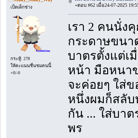
«ตอบ #62 เมื่อ24-07-2025 19:5
เป็ดเด็กช่าง
เรา 2 คนนั่งค
กระดาษขนาดไม
บาตรตั้งแต่เมื
กระทู้: 278
ให้คะแนนชื่นชมคนนี้:
หน้า มือหนาข
+0/-0
จะค่อยๆ ใส่ข
หนึ่งผมก็สลับ
กัน ... ใส่บา
พร