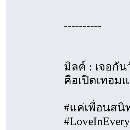
----------
มิลค์ : เจอกัน
คือเปิดเทอมแ
#แค่เพื่อนสน
#LoveInEveryL