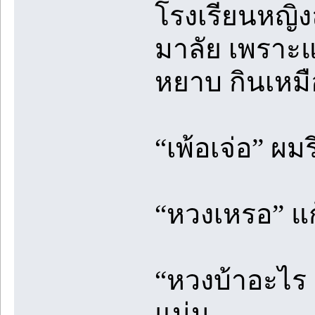
โรงเรียนหญิงล
มาลัย เพราะแก
หยาบ กินเหมื
“เพ้อเจ่อ” ผม
“หวงเหรอ” แ
“หวงบ้าอะไร เ
แน่น