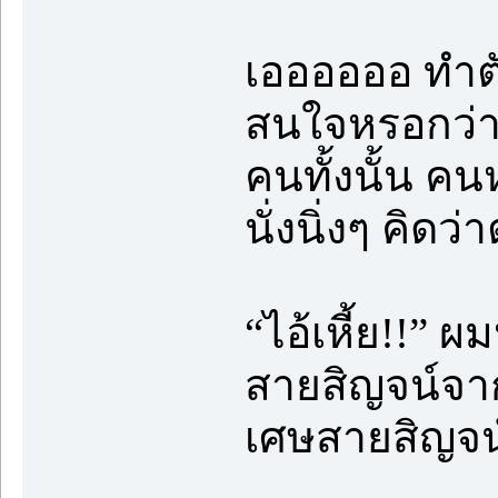
เออออออ ทำตัว
สนใจหรอกว่า
คนทั้งนั้น คน
นั่งนิ่งๆ คิดว
“ไอ้เหี้ย!!” 
สายสิญจน์จาก
เศษสายสิญจน์