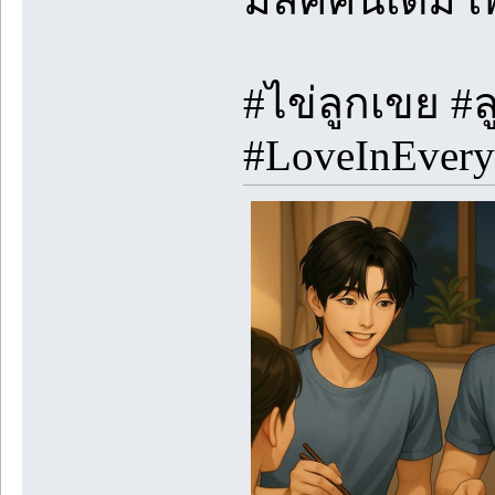
#ไข่ลูกเขย #
#LoveInEveryL