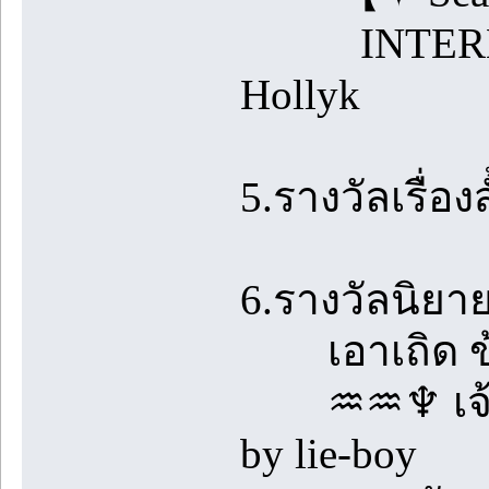
INTERNAL 
Hollyk
5.รางวัลเรื่อง
6.รางวัลนิยาย
เอาเถิด ข้า
♒♒♆ เจ้าสา
by lie-boy