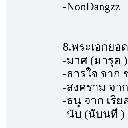
-NooDangzz
8.พระเอกยอด
-มาศ (มารุต 
-ธารใจ จาก ช
-สงคราม จาก
-ธนู จาก เรีย
-นับ (นับนที )