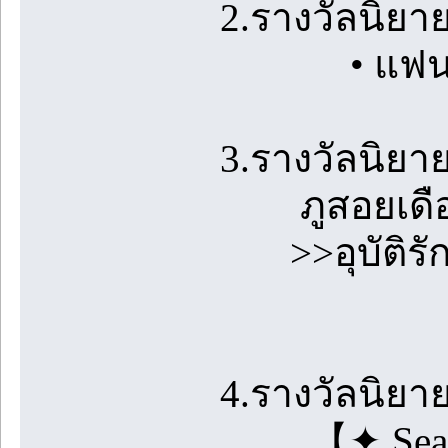
2.รางวัลนิยา
• แฟนวิศว
3.รางวัลนิยาย
ภูสอยเดือน
>>อุบัติรัก
4.รางวัลนิยา
【✦ Sea Spe