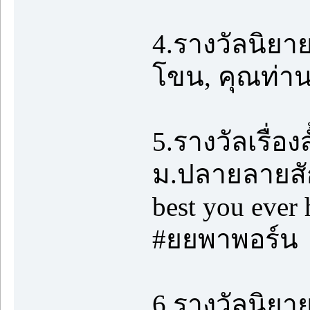
4.รางวัลนิย
โขน, คุณท่า
5.รางวัลเรื่อ
ม.ปลายลายสัก,
best you ever 
#ยยพาพอร์น
6.รางวัลนิยาย