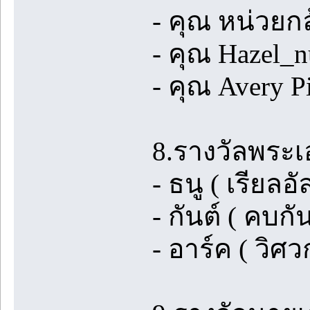
- คุณ หน่วยก
- คุณ Hazel_n
- คุณ Avery P
8.รางวัลพระเ
- ธนู ( เรียลอ
- กันต์ ( คบกัน
- อาร์ค ( วิ