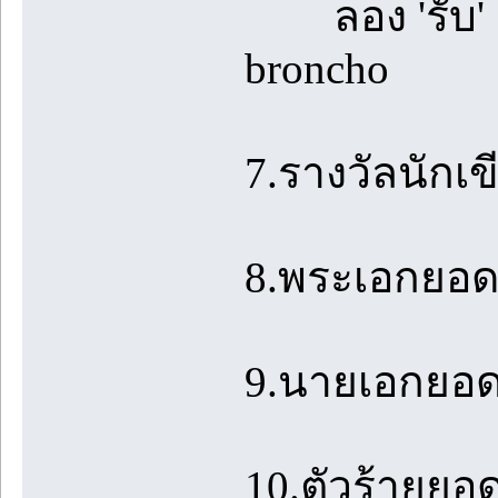
ลอง 'รับ' ดูส
broncho
7.รางวัลนักเข
8.พระเอกยอดเ
9.นายเอกยอดเ
10.ตัวร้ายยอดเ