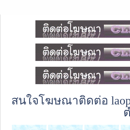
สนใจโฆษณาติดต่อ laoped
ต