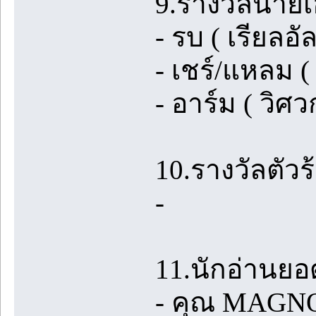
9.รางวัลนายเ
- รบ ( เรียลอั
- เชร์/แหลม ( 
- อาร์ม ( วิ
10.รางวัลตัวร
-
11.นักอ่านยอด
- คุณ MAGN