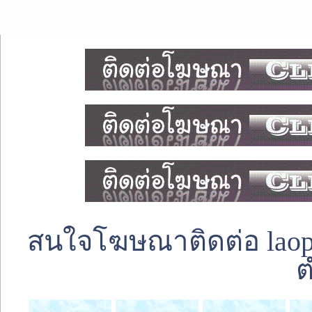
สนใจโฆษณาติดต่อ laoped
ต