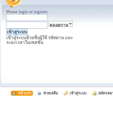
Please
login
or
register
.
เข้าสู่ระบบด้วยชื่อผู้ใช้ รหัสผ่าน และ
ระยะเวลาในเซสชั่น
  หน้าแรก
  ช่วยเหลือ
  เข้าสู่ระบบ
  สมัครสม