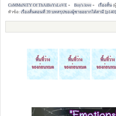
CoMMuNiTY Of ThAiBoYsLoVE
»
Boy's love
»
เรื่องสั้น
(ผ
หัวข้อ:
เรื่องสั้นตอนที่ 39 บทสรุปของผู้ชายอยากได้สามี [p140