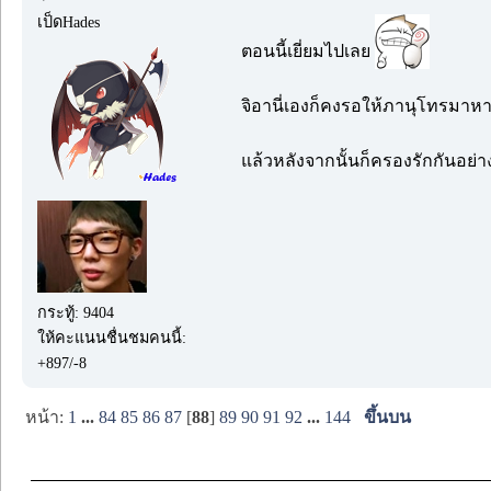
เป็ดHades
ตอนนี้เยี่ยมไปเลย
จิอานี่เองก็คงรอให้ภานุโทรมาห
แล้วหลังจากนั้นก็ครองรักกันอย่
กระทู้: 9404
ให้คะแนนชื่นชมคนนี้:
+897/-8
หน้า:
1
...
84
85
86
87
[
88
]
89
90
91
92
...
144
ขึ้นบน