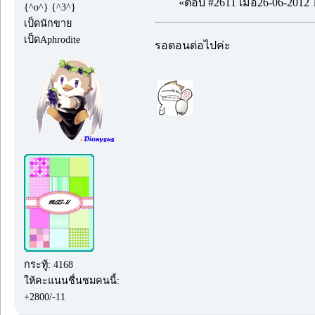
«ตอบ #2611 เมื่อ26-06-2012 
{^o^} {^3^}
เป็ดนักขาย
เป็ดAphrodite
รอตอนต่อไปค่ะ
กระทู้: 4168
ให้คะแนนชื่นชมคนนี้:
+2800/-11