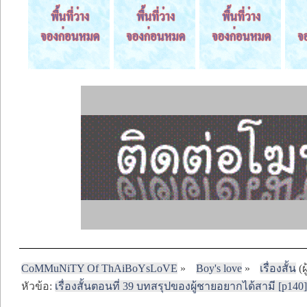
CoMMuNiTY Of ThAiBoYsLoVE
»
Boy's love
»
เรื่องสั้น
(ผ
หัวข้อ:
เรื่องสั้นตอนที่ 39 บทสรุปของผู้ชายอยากได้สามี [p140