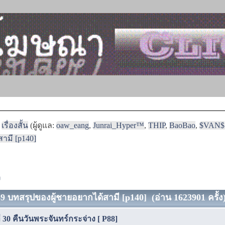
เรื่องสั้น
(ผู้ดูแล:
oaw_eang
,
Junrai_Hyper™
,
THIP
,
BaoBao
,
$VAN$
สามี [p140]
ง
่ 39 บทสรุปของผู้ชายอยากได้สามี [p140] (อ่าน 1623901 ครั้ง
ี่ 30 คืนวันพระจันทร์กระจ่าง [ P88]