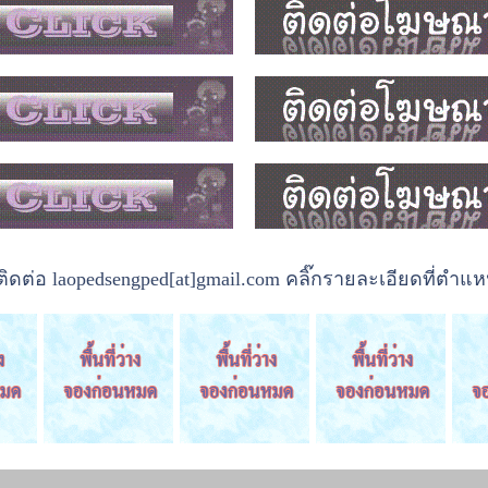
ต่อ laopedsengped[at]gmail.com คลิ๊กรายละเอียดที่ตำแหน