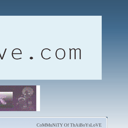
CoMMuNiTY Of ThAiBoYsLoVE