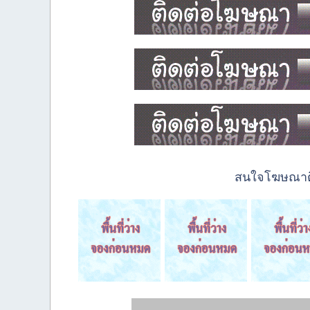
สนใจโฆษณาติด