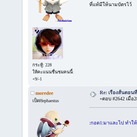
ที่แท้มีให้นามบัตรไว้
กระทู้: 228
ให้คะแนนชื่นชมคนนี้:
+9/-1
Re: เรื่องสั้นตอนท
moredee
«ตอบ #2642 เมื่อ2
เป็ดHephaestus
:กอด1:มาและไป ทำให้