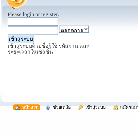
Please
login
or
register
.
เข้าสู่ระบบด้วยชื่อผู้ใช้ รหัสผ่าน และ
ระยะเวลาในเซสชั่น
  หน้าแรก
  ช่วยเหลือ
  เข้าสู่ระบบ
  สมัครสม