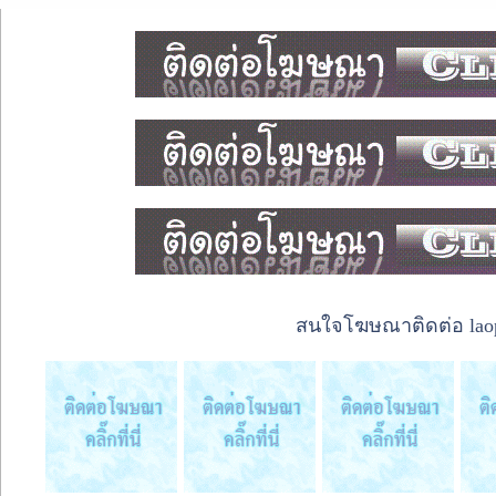
สนใจโฆษณาติดต่อ laope