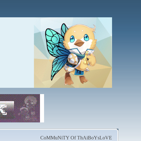
CoMMuNiTY Of ThAiBoYsLoVE