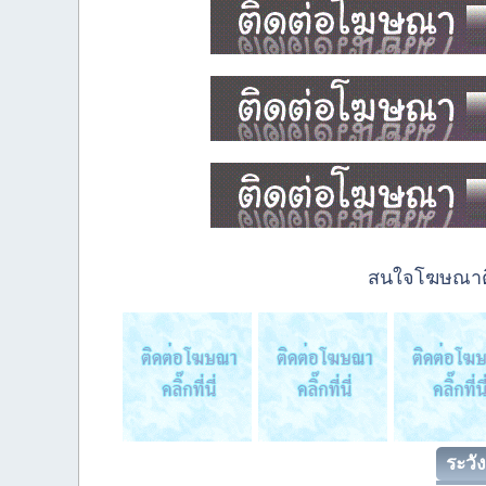
สนใจโฆษณาติด
ระวัง