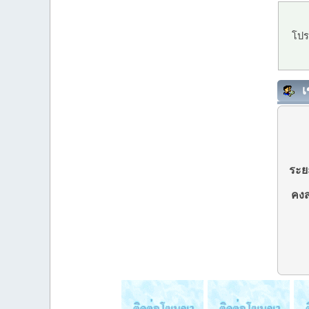
โปร
เ
ระยะ
คงส