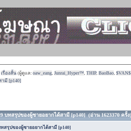
เรื่องสั้น
(ผู้ดูแล:
oaw_eang
,
Junrai_Hyper™
,
THIP
,
BaoBao
,
$VAN$
สามี [p140]
่ 39 บทสรุปของผู้ชายอยากได้สามี [p140] (อ่าน 1623370 ครั้ง
9 บทสรุปของผู้ชายอยากได้สามี [p140]