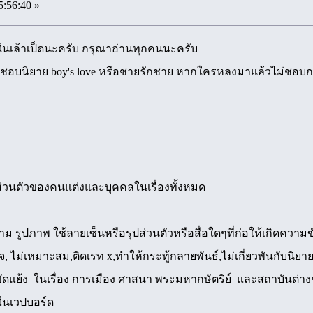
5:56:40 »
นเล้าเป็ดนะครับ กรุณาอ่านทุกคนนะครับ
่คนชื่นชอบนิยาย boy's love หรือชายรักชาย หากใครหลงมาแล้วไม
ิส่วนตัวของคนแต่งและบุคคลในเรื่องทั้งหมด
าม รูปภาพ ใช้ลายเซ็นหรือรุปส่วนตัวหรือสื่อใดๆที่ก่อให้เกิดคว
ยจ, ไม่เหมาะสม,ติดเรท x,ทำให้กระทู้กลายพันธ์,ไม่เกี่ยวพันกับนิยาย
ัดแย้ง ในเรื่อง การเมือง ศาสนา พระมหากษัตริย์ และสถาบันต่า
ในเวปบอร์ด