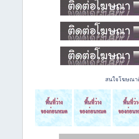
สนใจโฆษณาติด