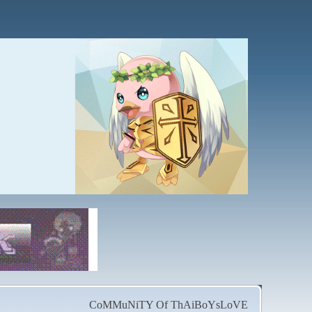
CoMMuNiTY Of ThAiBoYsLoVE