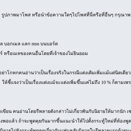
ม รูปภาพมาโพส หรือนำข้อความใดๆไปโพสที่นี่หรือที่อื่นๆ กรุณา
มล บอกเมล แลก msn บนบอร์ด
 หรือเมลของคนอื่นโดยที่เจ้าของไม่ยินยอม
าโกหกคนอ่านว่าเป็นเรื่องจริงในกรณีแต่งเติมเพิ่มแม้แต่นิดเดียว ถ้าเ
ง ให้ชี้แจงว่าเป็นเรื่องแต่งแม้จะแต่งเพิ่มขึ้นแค่ไม่ถึง 10 % ก็
ักเขียน คนอ่านโดยรีพลายดังกล่าวไม่เกี่ยวพันกับนิยายให้มากนัก 
ียงพอแล้ว ถ้าจะพูดคุยกันมากขึ้นแนะนำให้ไปตั้งกระทู้ใหม่ที่ห้องพ
นิยายไปยังกระทู้พูดคุยเกี่ยวกับแฟนคลับนิยายในรีพลายแรกด้วย