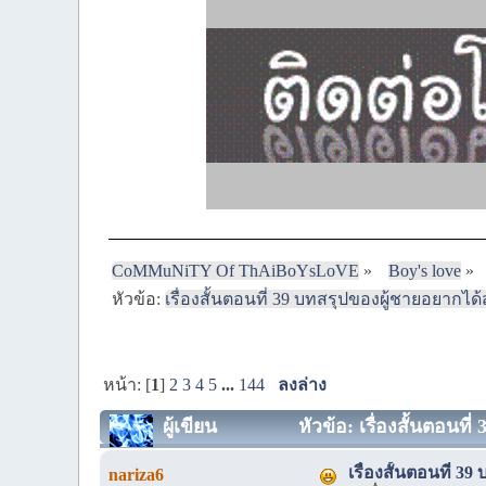
CoMMuNiTY Of ThAiBoYsLoVE
»
Boy's love
»
หัวข้อ:
เรื่องสั้นตอนที่ 39 บทสรุปของผู้ชายอยากได้
หน้า: [
1
]
2
3
4
5
...
144
ลงล่าง
ผู้เขียน
หัวข้อ: เรื่องสั้นตอนที
เรื่องสั้นตอนที่ 3
nariza6