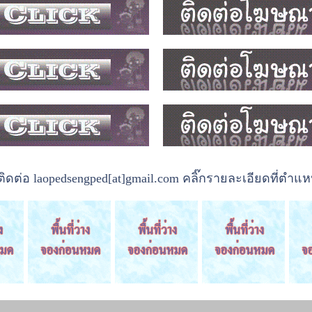
ต่อ laopedsengped[at]gmail.com คลิ๊กรายละเอียดที่ตำแหน