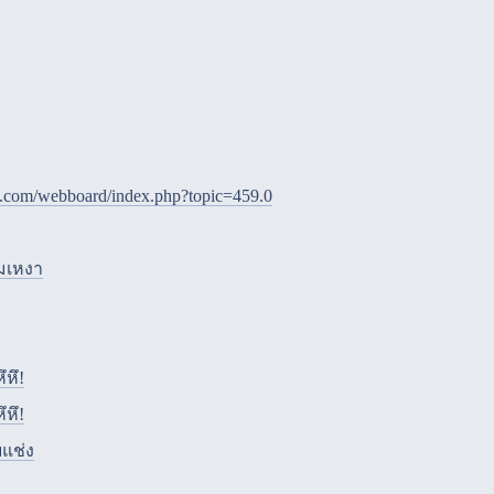
e.com/webboard/index.php?topic=459.0
ามเหงา
ึหึ!
ึหึ!
ับแช่ง