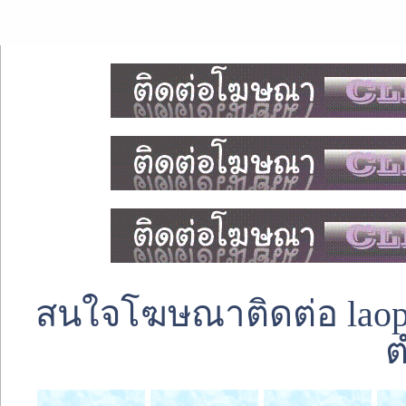
สนใจโฆษณาติดต่อ laoped
ต