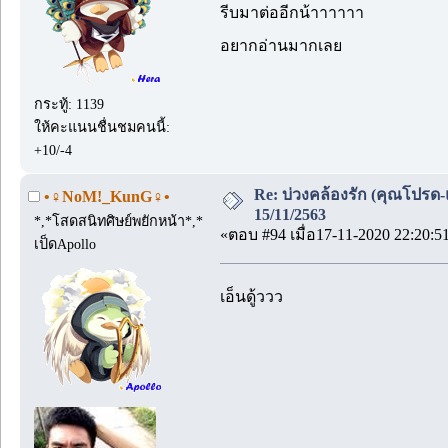
รีบมาต่ออีกน้าาาาาา
อยากอ่านมากเลย
กระทู้: 1139
ให้คะแนนชื่นชมคนนี้:
+10/-4
Re: บ่วงคล้องรัก (คุณโปรด-
•♀NoM!_KunG♀•
15/11/2563
*,*โสดสนิทศิษย์พยักหน้า*,*
«ตอบ #94 เมื่อ17-11-2020 22:20:5
เป็ดApollo
เอ็นดู้ววว