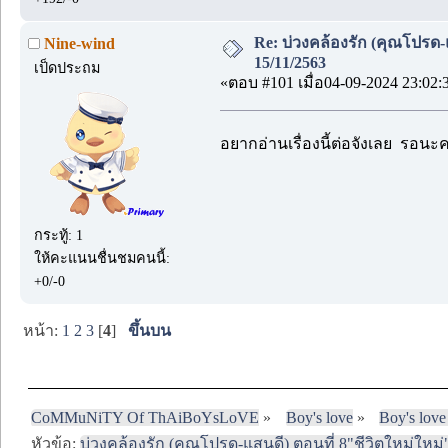
Re: บ่วงคล้องรัก (คุณโปรด-
Nine-wind
15/11/2563
เป็ดประถม
«ตอบ #101 เมื่อ04-09-2024 23:02:
อยากอ่านเรื่องนี้ต่อจังเลย รอนะค
กระทู้: 1
ให้คะแนนชื่นชมคนนี้:
+0/-0
หน้า:
1
2
3
[
4
]
ขึ้นบน
CoMMuNiTY Of ThAiBoYsLoVE
»
Boy's love
»
Boy's love
หัวข้อ:
บ่วงคล้องรัก (คุณโปรด-แสนดี) ตอนที่ 8"ชีวิตใหม่ใหม่