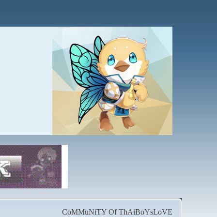
CoMMuNiTY Of ThAiBoYsLoVE