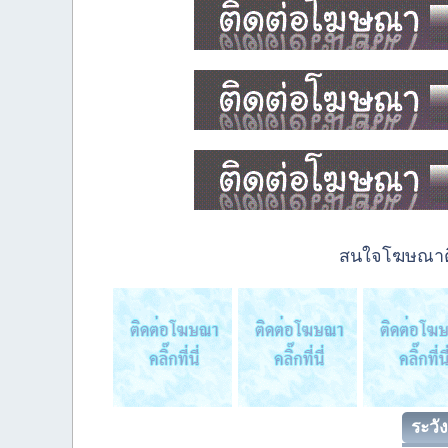
สนใจโฆษณาติด
ระวัง