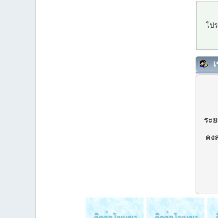
โปร
เ
ระยะ
คงส