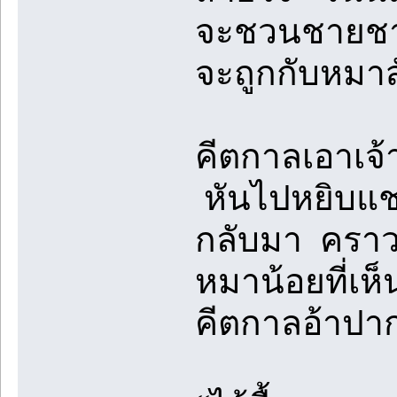
จะชวนชายชาญม
จะถูกกับหมาส
คีตกาลเอาเจ้
หันไปหยิบแชม
กลับมา คราวนี
หมาน้อยที่เห
คีตกาลอ้าปาก