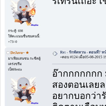
รีเทิร์นเถอะ เช
กระทู้: 698
ให้คะแนนชื่นชมคนนี้:
+73/-0
Re: - รักพัดหวน - ตอนที่7 หน
DeJavu~ ★
«ตอบ #124 เมื่อ05-08-2015 1
มาเฟียแสนซน กะชีคผู้
เคร่งขรึม
เป็ดHestia
อ๊ากกกกกกก ม
สองตอนเลยล
อยากบอกว่ารั