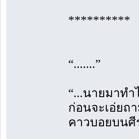
**********
“.......”
“...นายมาทำไ
ก่อนจะเอ่ยถ
คาวบอยบนศี