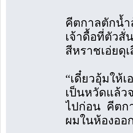
คีตกาลตักน้ำ
เจ้าดื้อที่ต
สีหราชเอ่ยดุเ
“เดี๋ยวอุ้มให
เป็นหวัดแล้วจ
ไปก่อน คีตกาล
ผมในห้องออ