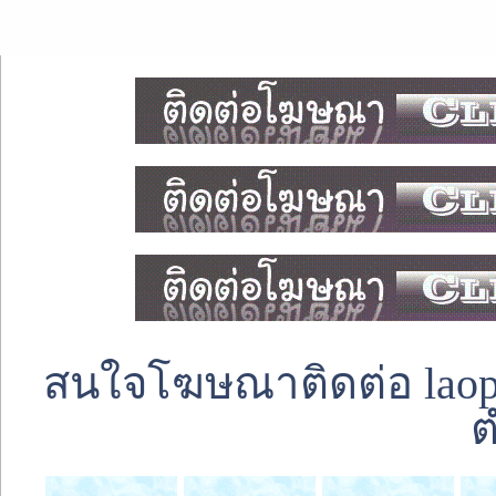
สนใจโฆษณาติดต่อ laoped
ต