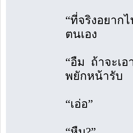
“ที่จริงอยาก
ตนเอง
“อืม ถ้าจะเอ
พยักหน้ารับ
“เอ่อ”
“หืม?”