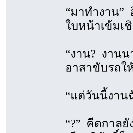
“มาทำงาน” อ
ใบหน้าเข้มเชิ
“งาน? งานนาย
อาสาขับรถให้เ
“แต่วันนี้งานฉัน
“?” คีตกาลยั