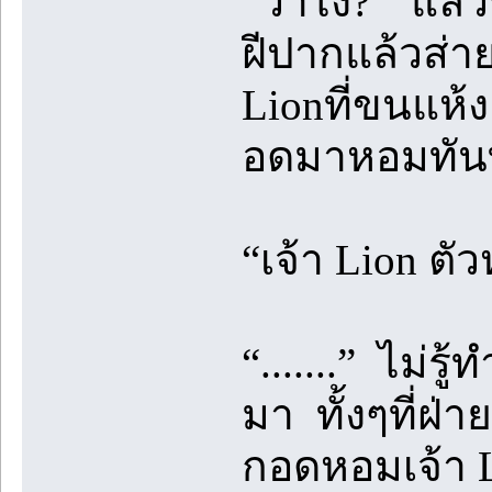
“ว่าไง?” แล้ว
ฝีปากแล้วส่า
Lionที่ขนแห้ง
อดมาหอมทัน
“เจ้า Lion ต
“.......” ไม่ร
มา ทั้งๆที่ฝ่
กอดหอมเจ้า 