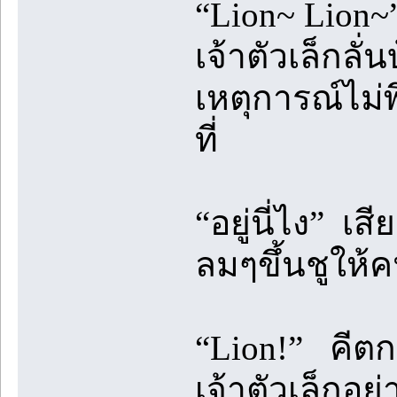
“Lion~ Lion~”
เจ้าตัวเล็กลั่
เหตุการณ์ไม่พ
ที่
“อยู่นี่ไง” เส
ลมๆขึ้นชูให
“Lion!” คีต
เจ้าตัวเล็กอย่