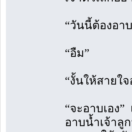
“วันนี้ต้องอา
“อืม”
“งั้นให้สายใ
“จะอาบเอง” เ
อาบน้ำเจ้าลู