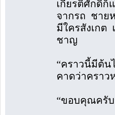
เกียรติศักดิ์
จากรถ ชายหนุ
มีใครสังเกต เ
ชาญ
“คราวนี้มีต้น
คาดว่าคราวห
“ขอบคุณครับ