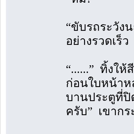
“ขับรถระวังนะ
อย่างรวดเร็ว
“......” ทิ้งใ
ก่อนใบหน้าหล
บานประตูที่ปิ
ครับ” เขากระ