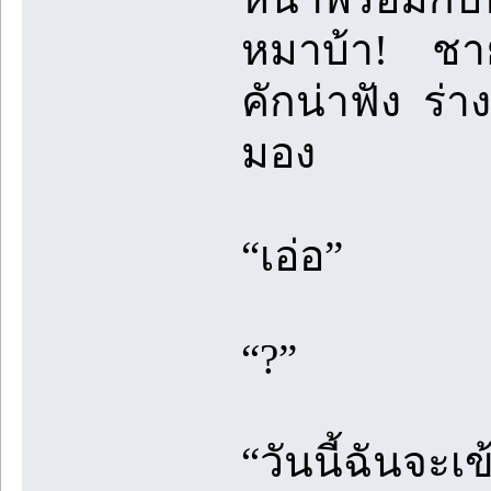
หมาบ้า! ชายห
คักน่าฟัง ร่า
มอง
“เอ่อ”
“?”
“วันนี้ฉันจะ