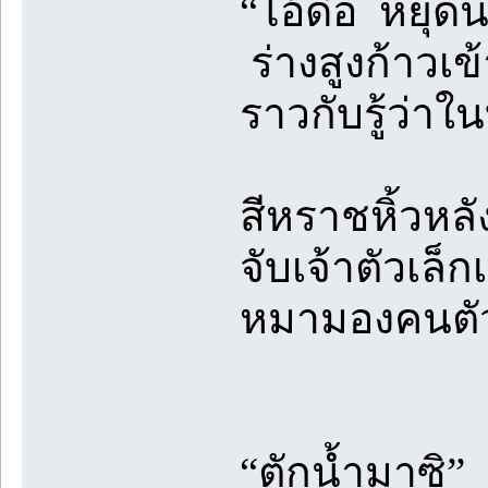
“ไอ้ดื้อ หยุ
ร่างสูงก้าวเ
ราวกับรู้ว่าใ
สีหราชหิ้วหล
จับเจ้าตัวเล็
หมามองคนตัวส
“ตักน้ำมาซิ” 