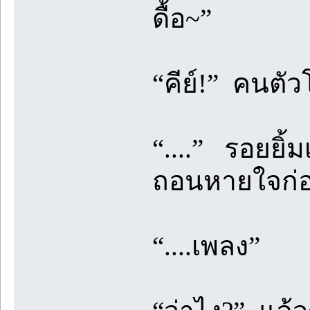
ดื้อ~”
“คีย์!” คนตัว
“....” รอยยิ้
ถอนหายใจก่อน
“....เพลง”