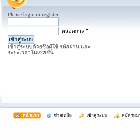
Please
login
or
register
.
เข้าสู่ระบบด้วยชื่อผู้ใช้ รหัสผ่าน และ
ระยะเวลาในเซสชั่น
  หน้าแรก
  ช่วยเหลือ
  เข้าสู่ระบบ
  สมัครสม