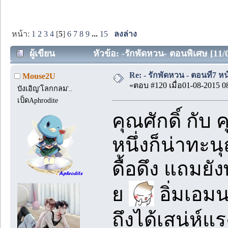
หน้า:
1
2
3
4
[
5
]
6
7
8
9
...
15
ลงล่าง
ผู้เขียน
หัวข้อ: -รักพัดหวน- ตอนพิเศษ [11/0
Re: - รักพัดหวน - ตอนที่7 หน
Mouse2U
«ตอบ #120 เมื่อ01-08-2015 0
บังเอิญ'โลกกลม'..
เป็ดAphrodite
คุณศักดิ์ กั
หนึ่งก็น่าทะน
ดื้อดึง แถมยั
ย
อิ่มเอมน
ถึงได้เสน่ห์แ