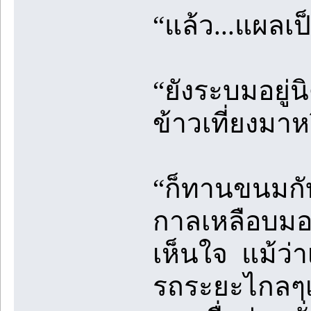
“แล้ว...แผลเป
“ยังระบมอยู่น
ข้าวเที่ยงมาห
“ก็ทานขนมกับ
กาลเหลือบมอ
เห็นใจ แม้ว่าเ
รถระยะไกลๆเข้