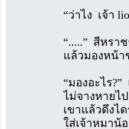
“ว่าไง เจ้า lio
“.....” สีหรา
แล้วมองหน้า
“มองอะไร?” เ
ไม่จางหายไป
เขาแล้วดึงไดร
ใส่เจ้าหมาน้