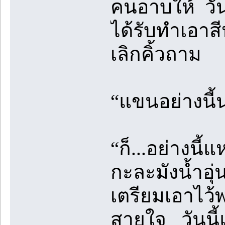
คนอาบให้ วัน
ได้รับทำเอา
เลิกคิ้วถาม
“แขนอย่างนี้น
“ก็...อย่างนี
กะละมังน้ำอุ
เตรียมเอาไว้พร
สายใจ วันนี