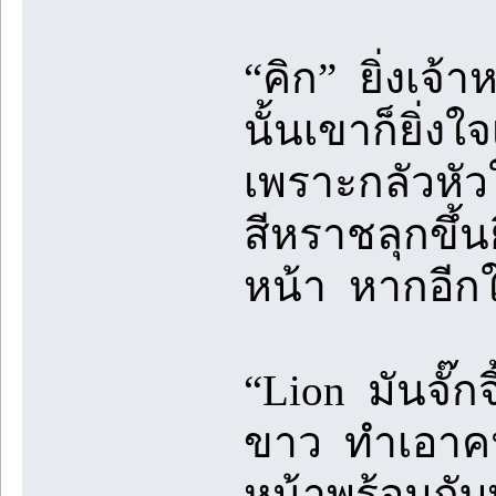
“คิก” ยิ่งเจ้
นั้นเขาก็ยิ่
เพราะกลัวห
สีหราชลุกขึ
หน้า หากอีก
“Lion มันจั๊
ขาว ทำเอาคน
หน้าพร้อมกับห