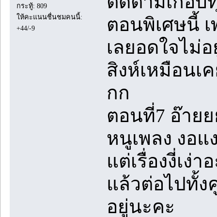
ติดตามเกือบท
กระทู้: 809
ให้คะแนนชื่นชมคนนี้:
ตอนพิเศษนี้ เ
+44/-9
เลยอดใจไม่อยู
สิงห์เหมือนเ
กก
ตอนที่7 อ๊ายย
หนูเพลง งอแง
แต่เรื่องงี่เง่
แล้วต่อไปทั้ง
อยู่นะคะ