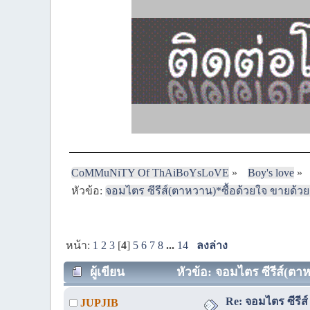
CoMMuNiTY Of ThAiBoYsLoVE
»
Boy's love
»
หัวข้อ:
จอมไตร ซีรีส์(ตาหวาน)*ซื้อด้วยใจ ขายด้ว
หน้า:
1
2
3
[
4
]
5
6
7
8
...
14
ลงล่าง
ผู้เขียน
หัวข้อ: จอมไตร ซีรีส์(ตา
Re: จอมไตร ซีรีส์
JUPJIB