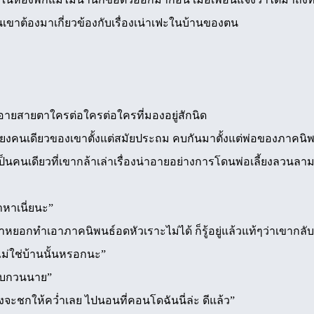
อนเขาต้องมาเกี่ยวข้องกับเรื่องเน่าเฟะในบ้านของตน
ายสายตาใครต่อใครต่อใครที่มองอยู่สักนิด
พียงคนเดียวของเขาตั้งแต่สมัยประถม คบกันมาตั้งแต่พ่อของภาคนิพนธ
เป็นคนเดียวที่เขากล้าเล่าเรื่องน่าอายอย่างการโดนพ่อเลี้ยงลวนลาม
าหาเนี่ยนะ”
คำหยอกทำเอาภาคนิพนธ์อดหัวเราะไม่ได้ ก็รู้อยู่แล้วแท้ๆว่าเขากลับ
ไม่ใช่บ้านนั้นหรอกนะ”
กรบกวนนาย”
้งจะชกให้คว่ำเลย ไปนอนที่คอนโดฉันนี่ล่ะ ดีแล้ว”