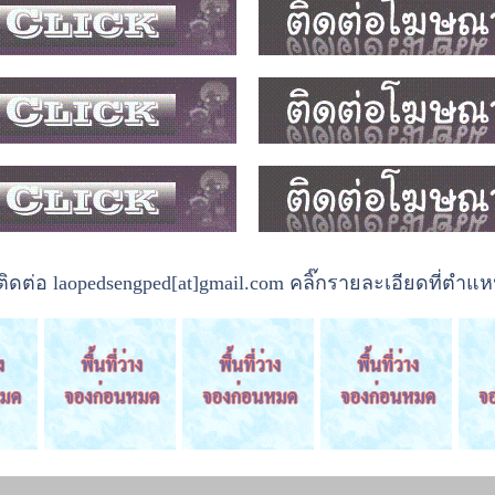
ต่อ laopedsengped[at]gmail.com คลิ๊กรายละเอียดที่ตำแหน