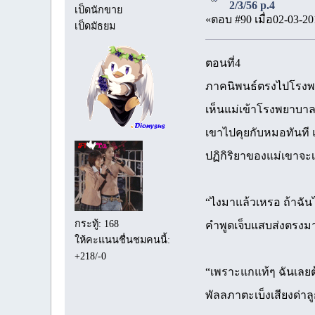
2/3/56 p.4
เป็ดนักขาย
«ตอบ #90 เมื่อ02-03-20
เป็ดมัธยม
ตอนที่4
ภาคนิพนธ์ตรงไปโรงพยาบ
เห็นแม่เข้าโรงพยาบา
เขาไปคุยกับหมอทันที แ
ปฏิกิริยาของแม่เขาจะเป
“ไงมาแล้วเหรอ ถ้าฉัน
กระทู้: 168
คำพูดเจ็บแสบส่งตรงมาท
ให้คะแนนชื่นชมคนนี้:
+218/-0
“เพราะแกแท้ๆ ฉันเลยต้
พัลลภาตะเบ็งเสียงด่าลูก