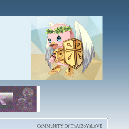
CoMMuNiTY Of ThAiBoYsLoVE