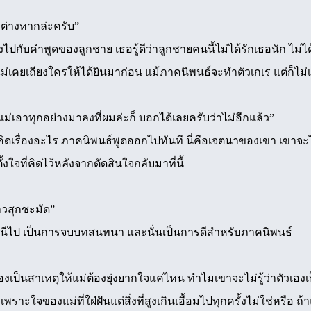
งต่างหากล่ะครับ”
อึ้งไปกับคำพูดของลูกชาย เธอรู้ดีว่าลูกชายคนนี้ไม่ได้รักเธอนัก ไม่
็ไม่เคยเถียงใครให้ได้ยินมาก่อน แม้ภาคนิพนธ์จะทำตัวเกเร แต่ก็ไม่เ
ม่เอาทุกอย่างมาลงที่ผมล่ะก็ บอกได้เลยครับว่าไม่อีกแล้ว”
ังคิดเรื่องอะไร ภาคนิพนธ์พูดออกไปทันที นี่คือเจตนาของเขา เขาจะ
้งใจที่คิดไว้หลังจากตัดสินใจกลับมาที่นี้
ข้าวสุกชะมัด”
หนีไป เป็นการจบบทสนทนา และนั่นเป็นการดีสำหรับภาคนิพนธ์
เองเป็นสาเหตุให้แม่ต้องยุ่งยากใจแค่ไหน ทำไมเขาจะไม่รู้ว่าตัวเ
 เพราะใจของแม่ที่ใฝ่ฝันแต่สิ่งที่สูงเกินเอื้อมไปทุกครั้งไม่ใช่หรือ ถ้