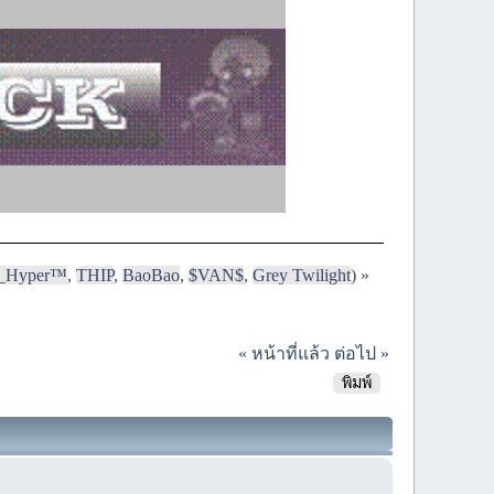
i_Hyper™
,
THIP
,
BaoBao
,
$VAN$
,
Grey Twilight
) »
« หน้าที่แล้ว
ต่อไป »
พิมพ์