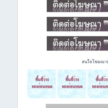
สนใจโฆษณาติด