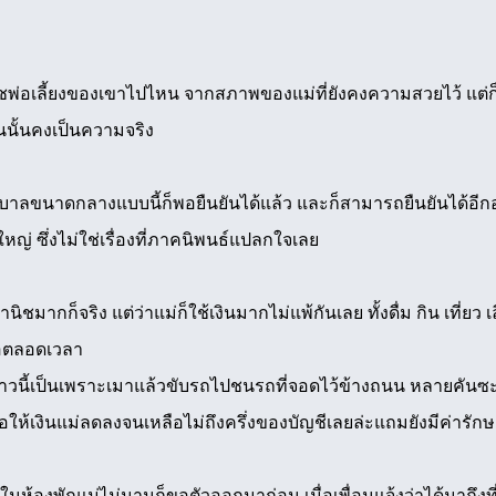
พ่อเลี้ยงของเขาไปไหน จากสภาพของแม่ที่ยังคงความสวยไว้ แต่ก็ไ
กันนั้นคงเป็นความจริง
ยาบาลขนาดกลางแบบนี้ก็พอยืนยันได้แล้ว และก็สามารถยืนยันได้อีก
ญ่ ซึ่งไม่ใช่เรื่องที่ภาคนิพนธ์แปลกใจเลย
ิชมากก็จริง แต่ว่าแม่ก็ใช้เงินมากไม่แพ้กันเลย ทั้งดื่ม กิน เที่ย
ฟ้อตลอดเวลา
คราวนี้เป็นเพราะเมาแล้วขับรถไปชนรถที่จอดไว้ข้างถนน หลายคันซะด้
้เงินแม่ลดลงจนเหลือไม่ถึงครึ่งของบัญชีเลยล่ะแถมยังมีค่ารักษาที่ไ
นห้องพักแม่ไม่นานก็ขอตัวออกมาก่อน เมื่อเพื่อนแจ้งว่าได้มาถึงที