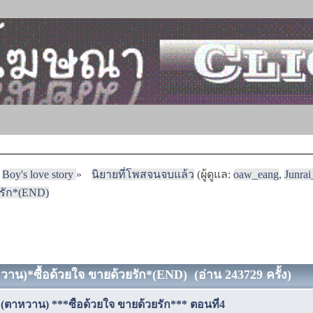
Boy's love story
»
นิยายที่โพสจนจบแล้ว
(ผู้ดูแล:
oaw_eang
,
Junra
ยรัก*(END)
หวาน)*ซื้อด้วยใจ ขายด้วยรัก*(END) (อ่าน 243729 ครั้ง)
 (ตาหวาน) ***ซื้อด้วยใจ ขายด้วยรัก*** ตอนที่4