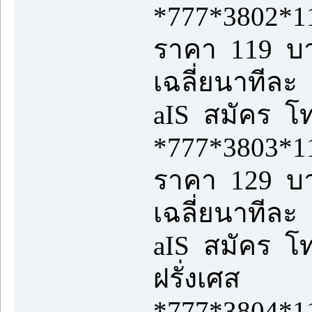
*777*3802*1
ราคา 119 บา
เฉลี่ยนาทีละ
aIS สมัคร โ
*777*3803*1
ราคา 129 บา
เฉลี่ยนาทีละ
aIS สมัคร โท
ฝรั่งเศส
*777*3804*1