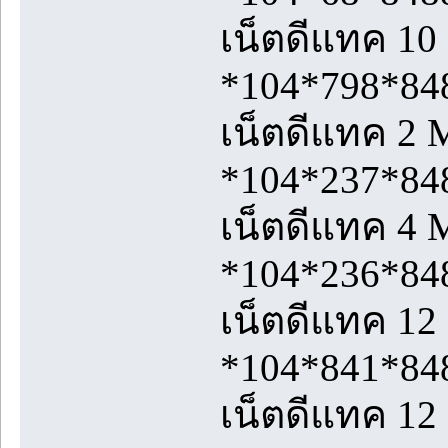
เน็ตดีแทค 10
*104*798*84
เน็ตดีแทค 2 
*104*237*84
เน็ตดีแทค 4 
*104*236*84
เน็ตดีแทค 12
*104*841*84
เน็ตดีแทค 12