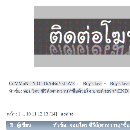
CoMMuNiTY Of ThAiBoYsLoVE
»
Boy's love
»
Boy's love
หัวข้อ:
จอมไตร ซีรีส์(ตาหวาน)*ซื้อด้วยใจ ขายด้วยรัก*(END)
หน้า:
1
...
10
11
12
13
[
14
]
ลงล่าง
ผู้เขียน
หัวข้อ: จอมไตร ซีรีส์(ตาหวาน)*ซื้