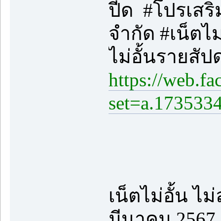
ปีด #โปรเสริม
จำกัด #เน็ตไม
ไม่อั้นรายสัป
https://web.f
set=a.173533
เน็ตไม่อั้น ไ
มีนาคม 2567