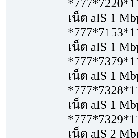
*777*7220*1
เน็ต aIS 1 Mb
*777*7153*1
เน็ต aIS 1 Mb
*777*7379*1
เน็ต aIS 1 Mb
*777*7328*1
เน็ต aIS 1 Mb
*777*7329*1
เน็ต aIS 2 M