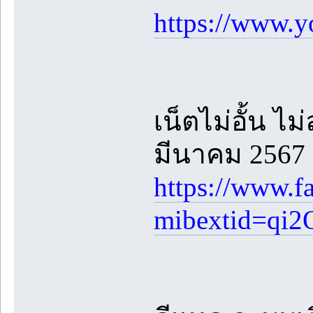
https://www.
เน็ตไม่อั้น ไ
มีนาคม 2567
https://www.
mibextid=qi