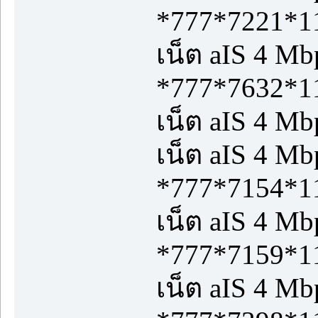
*777*7221*1
เน็ต aIS 4 Mb
*777*7632*1
เน็ต aIS 4 M
เน็ต aIS 4 Mb
*777*7154*1
เน็ต aIS 4 Mb
*777*7159*1
เน็ต aIS 4 Mb