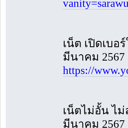
vanity=saraw
เน็ต เปิดเบอร
มีนาคม 2567
https://www.
เน็ตไม่อั้น ไ
มีนาคม 2567