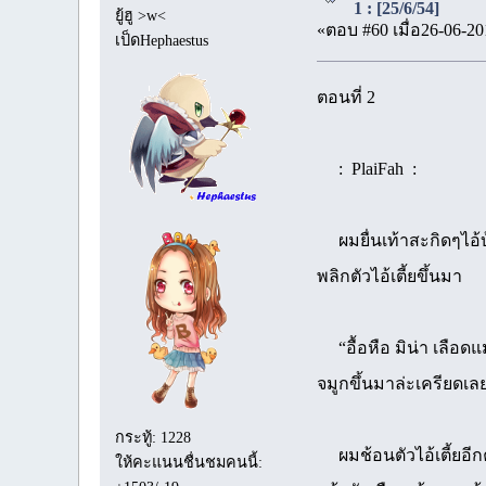
1 : [25/6/54]
ยู้ฮู >w<
«ตอบ #60 เมื่อ26-06-20
เป็ดHephaestus
ตอนที่ 2
: PlaiFah :
ผมยื่นเท้าสะกิดๆไอ้บ้
พลิกตัวไอ้เตี้ยขึ้นมา
“อื้อหือ มิน่า เลือดแ
จมูกขึ้นมาล่ะเครียดเ
กระทู้: 1228
ผมช้อนตัวไอ้เตี้ยอีกค
ให้คะแนนชื่นชมคนนี้: