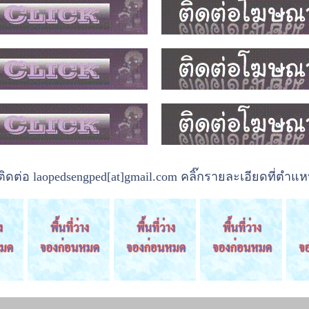
ต่อ laopedsengped[at]gmail.com คลิ๊กรายละเอียดที่ตำแหน