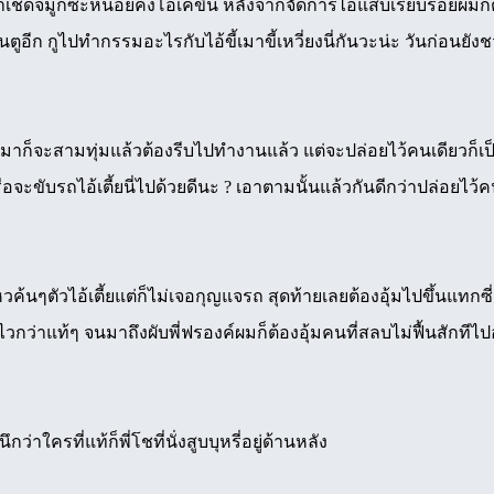
หน้าเช็ดจมูกซะหน่อยคงโอเคขึ้น หลังจากจัดการไอ้แสบเรียบร้อยผมก็ต
็นตูอีก กูไปทำกรรมอะไรกับไอ้ขี้เมาขี้เหวี่ยงนี่กันวะน่ะ วันก่อนยังช
็จะสามทุ่มแล้วต้องรีบไปทำงานแล้ว แต่จะปล่อยไว้คนเดียวก็เป็นห
ือจะขับรถไอ้เตี้ยนี่ไปด้วยดีนะ ? เอาตามนั้นแล้วกันดีกว่าปล่อยไว้
นๆตัวไอ้เตี้ยแต่ก็ไม่เจอกุญแจรถ สุดท้ายเลยต้องอุ้มไปขึ้นแทกซี่ด
กว่าแท้ๆ จนมาถึงผับพี่ฟรองค์ผมก็ต้องอุ้มคนที่สลบไม่ฟื้นสักทีไป
าใครที่แท้ก็พี่โชที่นั่งสูบบุหรี่อยู่ด้านหลัง