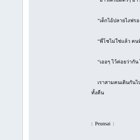
“เด็กไอ้ปลายไงฟรอง
“พี่โชไม่ใช่แล้ว คนที
“เออๆ ไว้ค่อยว่ากัน 
เราสามคนเดินกันไปที่เ
ทั้งคืน
: Peunsai :