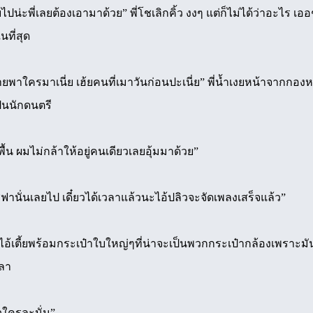
่ะพี่เลยต้องเอามาด้วย” พี่โชเลิกคิ้ว งงๆ แต่ก็ไม่ได้ว่าอะไร เออๆ
นที่สุด
รมาเนี่ย เฮ้ยคนที่เมาวันก่อนปะเนี่ย” พี่น้ำเงยหน้าจากกองหน
็นนักดนตรี
น ผมไม่กล้าให้อยู่คนเดียวเลยอุ้มมาด้วย”
่นเลยไป เดี๋ยวได้เวลาแล้วนะไอ้ปลิวจะจัดเพลงเสร็จแล้ว”
ตี้ยพร้อมกระเป๋าใบใหญ่ๆที่น่าจะเป็นพวกกระเป๋ากล้องเพราะมันมี
ลา
วใครละนั่น”