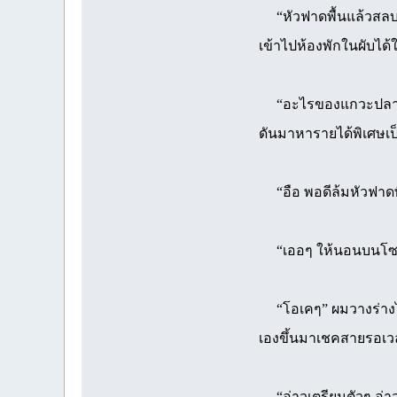
“หัวฟาดพื้นแล้วสลบไปน
เข้าไปห้องพักในผับได้ใ
“อะไรของแกวะปลายพาใค
ดันมาหารายได้พิเศษเป
“อือ พอดีล้มหัวฟาดพื้
“เออๆ ให้นอนบนโซฟานั
“โอเคๆ” ผมวางร่างไอ้เ
เองขึ้นมาเชคสายรอเว
“อ่าวเตรียมตัวๆ อ่า