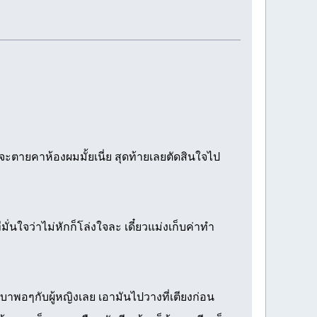
จะตายคาห้องผมมั้ยเนี่ย สุดท้ายเลยตัดสินใจไป
่นใจว่าไม่หักก็โล่งใจละ เดี๋ยวแม่งเก็บค่าทำ
บาพอๆกับผู้หญิงเลย เอามันไปวางที่เตียงก่อน