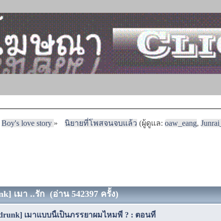
Boy's love story
»
นิยายที่โพสจนจบแล้ว
(ผู้ดูแล:
oaw_eang
,
Junra
nk] เมา ..รัก (อ่าน 542397 ครั้ง)
t drunk] เมาแบบนี้เป็นภรรยาผมไหมพี่ ? : ตอนที่