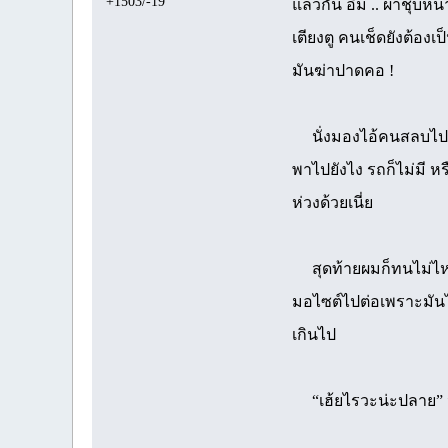
+1503/-19
แล้วกัน อืม .. ผ้าชุบ
เตียงตู คนเช็ดยังต้องเป
มันฆ่าปาดคอ !
นั่งมองไอ้คนสลบไปมาก
พาไปยังไง รถก็ไม่มี หร
ห่วงด้วยเนี่ย
สุดท้ายผมก็ทนไม่ไหวค้
มอไซต์ไปต่อเพราะมันไว
เกินไป
“เฮ้ยไรวะน่ะปลาย” นึกว่