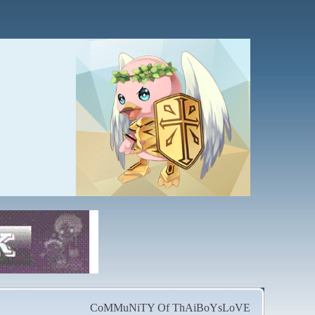
CoMMuNiTY Of ThAiBoYsLoVE