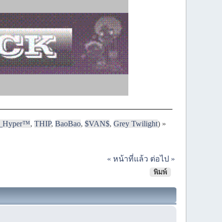
i_Hyper™
,
THIP
,
BaoBao
,
$VAN$
,
Grey Twilight
) »
« หน้าที่แล้ว
ต่อไป »
พิมพ์