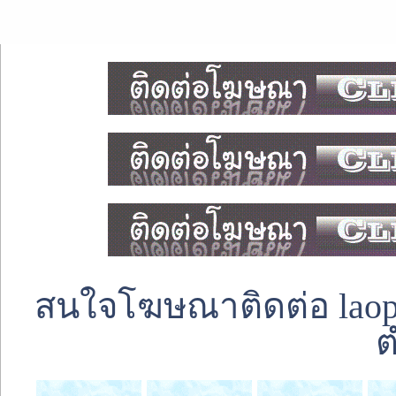
สนใจโฆษณาติดต่อ laoped
ต