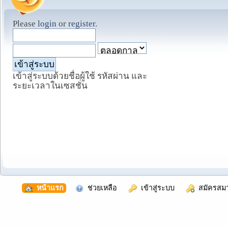
Please
login
or
register
.
เข้าสู่ระบบด้วยชื่อผู้ใช้ รหัสผ่าน และ
ระยะเวลาในเซสชั่น
  หน้าแรก
  ช่วยเหลือ
  เข้าสู่ระบบ
  สมัครสม