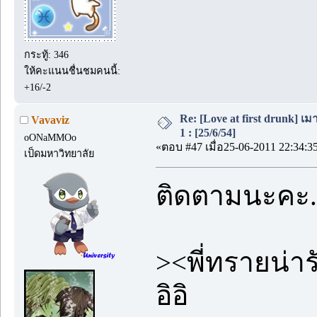
กระทู้: 346
ให้คะแนนชื่นชมคนนี้:
+16/-2
Re: [Love at first drunk] เ
Vavaviz
1 : [25/6/54]
oONaMMOo
«ตอบ #47 เมื่อ25-06-2011 22:34:3
เป็ดมหาวิทยาลัย
ติดตามนะคะ..
><พี่ทรายน่
อิอิ