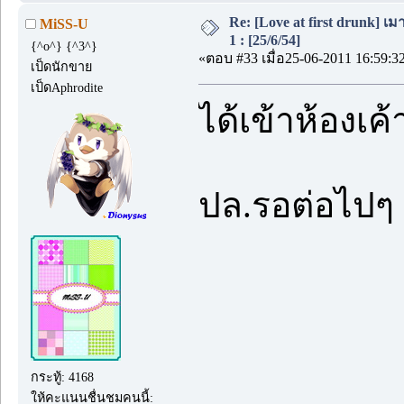
Re: [Love at first drunk] เ
MiSS-U
1 : [25/6/54]
{^o^} {^3^}
«ตอบ #33 เมื่อ25-06-2011 16:59:3
เป็ดนักขาย
เป็ดAphrodite
ได้เข้าห้องเค
ปล.รอต่อไปๆ จ
กระทู้: 4168
ให้คะแนนชื่นชมคนนี้: