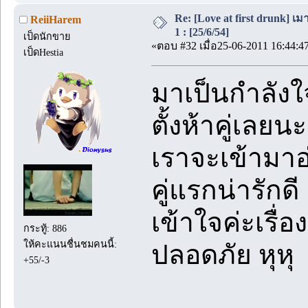
Re: [Love at first drunk] เ
ReiiHarem
1 : [25/6/54]
เป็ดนักขาย
«ตอบ #32 เมื่อ25-06-2011 16:44:4
เป็ดHestia
มาเป็นกำลังใ
ตั้งห้าคู่เลยนะค
เราจะเข้ามาอ่
คู่แรกน่ารักด
เข้าใจค่ะเรื่
กระทู้: 886
ให้คะแนนชื่นชมคนนี้:
ปลอดภัย หุหุ
+55/-3