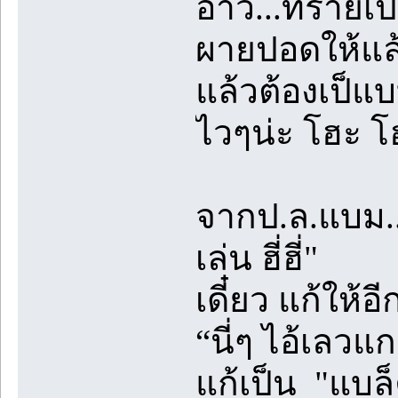
อ้าว...ทรายเ
ผายปอดให้แล
แล้วต้องเป็แบบ
ไวๆน่ะ โฮะ โ
จากป.ล.แบม..
เล่น ฮี่ฮี่"
เดี๋ยว แก้ให
“นี่ๆ ไอ้เลวแก
แก้เป็น "แบล็