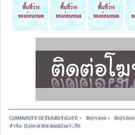
CoMMuNiTY Of ThAiBoYsLoVE
»
Boy's love
»
Boy's love
หัวข้อ:
[Love at first drunk] เมา ..รัก