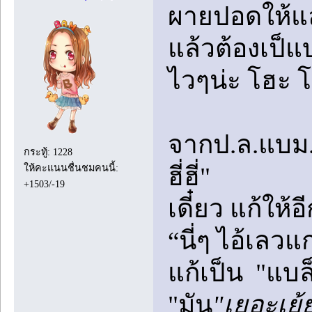
ผายปอดให้แล
แล้วต้องเป็แบ
ไวๆน่ะ โฮะ 
จากป.ล.แบม..
กระทู้: 1228
ฮี่ฮี่"
ให้คะแนนชื่นชมคนนี้:
+1503/-19
เดี๋ยว แก้ใ
“นี่ๆ ไอ้เลวแ
แก้เป็น "แบล
"มัน
"เยอะเย