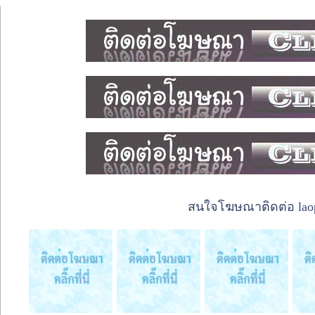
สนใจโฆษณาติดต่อ laope