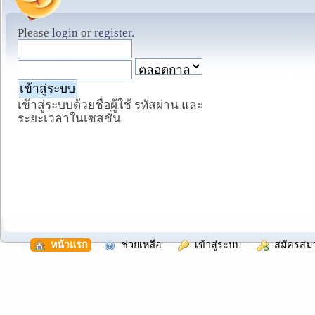
Please
login
or
register
.
เข้าสู่ระบบด้วยชื่อผู้ใช้ รหัสผ่าน และ
ระยะเวลาในเซสชั่น
  หน้าแรก
  ช่วยเหลือ
  เข้าสู่ระบบ
  สมัครสม