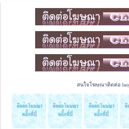
สนใจโฆษณาติดต่อ laope