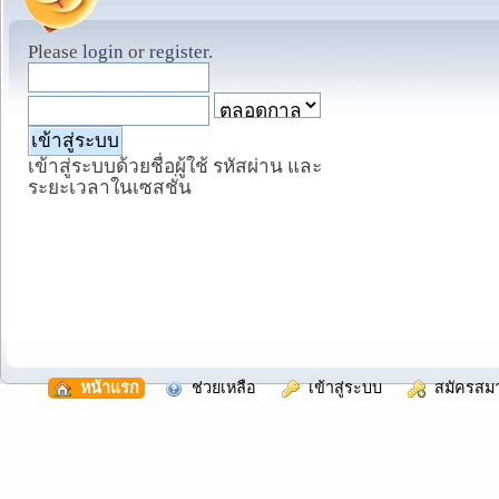
Please
login
or
register
.
เข้าสู่ระบบด้วยชื่อผู้ใช้ รหัสผ่าน และ
ระยะเวลาในเซสชั่น
  หน้าแรก
  ช่วยเหลือ
  เข้าสู่ระบบ
  สมัครสม