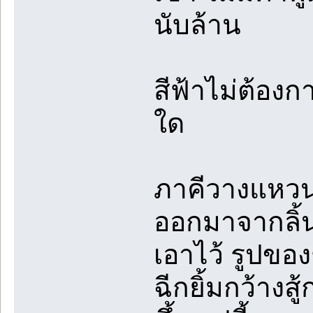
นับล้าน
สีฟ้าไม่ต้องก
ใด
ภาคีวางแหวนว
ออกมาจากลิ้น
เอาไว้ รูปข
ฉีกยิ้มกว้างส