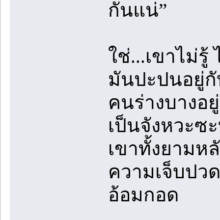
กันแน่”
ใช่...เขาไม่ร
มันปะปนอยู่กั
คนร่างบางอยู
เป็นจังหวะซะ
เขาทั้งยามหลั
ความเจ็บปวดเส
อ้อมกอด