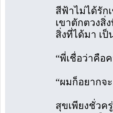
สีฟ้าไม่ได้รั
เขาตักตวงสิ่ง
สิ่งที่ได้มา เ
“พี่เชื่อว่าคื
“ผมก็อยากจะเช
สุขเพียงชั่ว