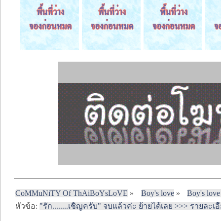
CoMMuNiTY Of ThAiBoYsLoVE
»
Boy's love
»
Boy's love
หัวข้อ:
"รัก........เชิญครับ" จบแล้วค่ะ ย้ายได้เลย >>> รายละ