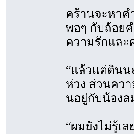
คร้านจะหาคำต
พอๆ กับถ้อยค
ความรักและ
“แล้วแต่ตินนะ 
ห่วง ส่วนความท
นอยู่กับน้องล
“ผมยังไม่รู้เ