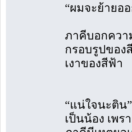
“ผมจะย้ายออก
ภาคีบอกความตั
กรอบรูปของสีฟ
เงาของสีฟ้า
“แน่ใจนะติน”
เป็นน้อง เพร