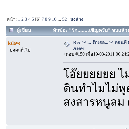
หน้า:
1
2
3
4
5
[
6
]
7
8
9
10
...
52
ลงล่าง
ผู้เขียน
หัวข้อ: "รัก........เชิญครับ" จบแล
Re: ^^ ... รักเธอ...^^ ตอนที่
kslave
Aeaw
บุคคลทั่วไป
«ตอบ #150 เมื่อ19-03-2011 00:24:
โอ๊ยยยยยย ไม
ตินทำไมไม่พ
สงสารหนูลม (