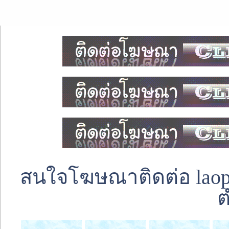
สนใจโฆษณาติดต่อ laoped
ต