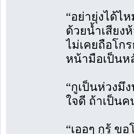
“อย่ายุ่งได้
ด้วยน้ำเสียงห
ไม่เคยถือโกร
หน้ามือเป็นหล
“กูเป็นห่วงมึ
ใจดี ถ้าเป็นค
“เออๆ กูรู้ ข