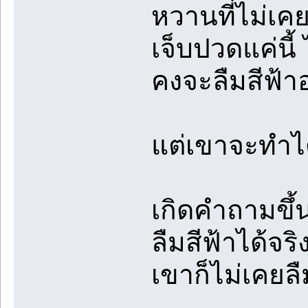
หวานที่ไม่เค
เจ็บปวดแค่นี้
คงจะลืมสีฟ้า
แต่เขาจะทำได
เกิดคำถามขึ้
ลืมสีฟ้าได้จร
เขาก็ไม่เคยล