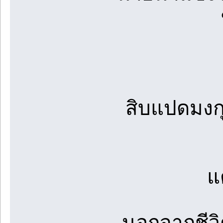
สิบแปดมงกุฎ
แ
นอกจากชีวิ