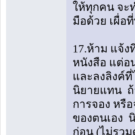
ให้ทุกคน จะ
มือด้วย เผื่อ
17.ห้าม แจ้งท
หนังสือ แต่อน
และลงลิงค์ที
นิยายแทน ถ้า
การจอง หรือจ
ของตนเอง นิ
ก่อน (ไม่รว