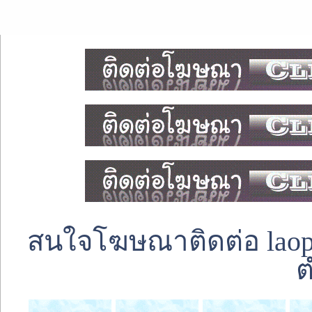
สนใจโฆษณาติดต่อ laoped
ต