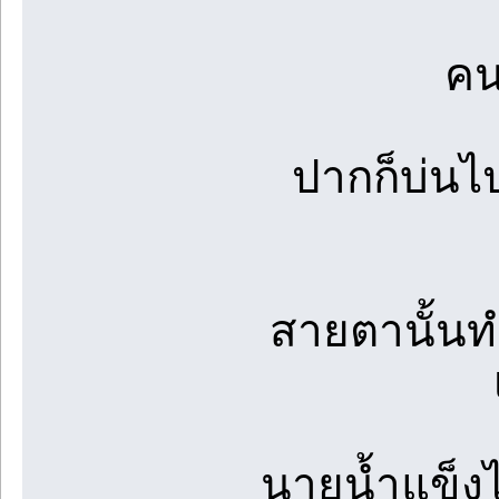
คน
ปากก็บ่นไ
สายตานั้นท
นายน้ำแข็ง