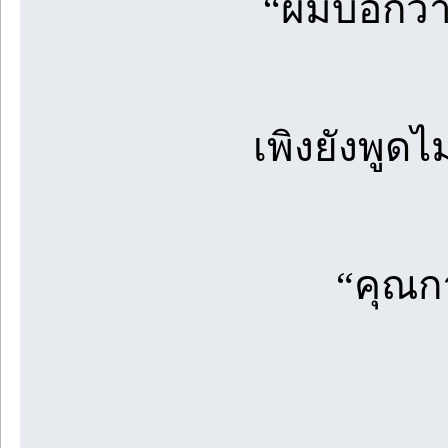
“ผมบอกว่าใ
เพิงยังพูด
“คุณก