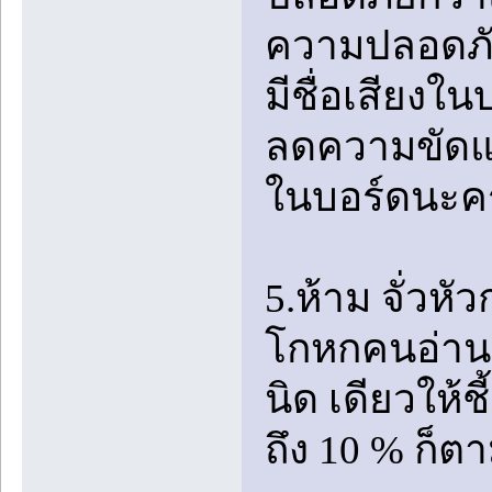
ความปลอดภัย
มีชื่อเสียงใน
ลดความขัดแย้
ในบอร์ดนะค
5.ห้าม จั่วหั
โกหกคนอ่านว่
นิด เดียวให้ชี
ถึง 10 % ก็ต