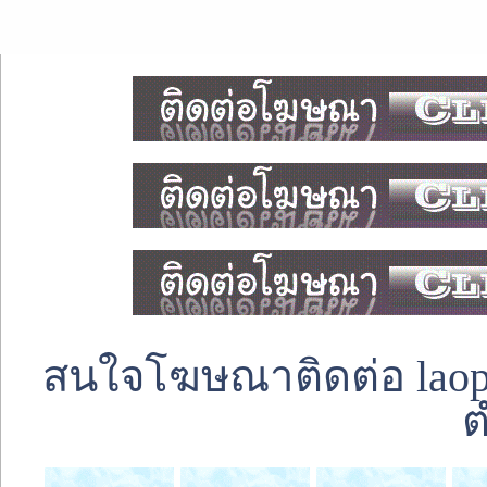
สนใจโฆษณาติดต่อ laoped
ต