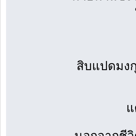
สิบแปดมงกุฎ
แ
นอกจากชีวิ