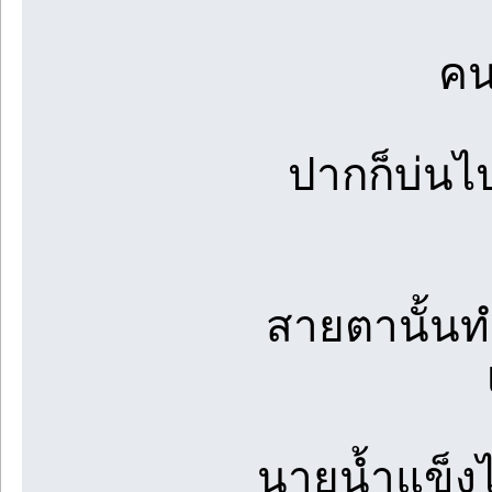
คน
ปากก็บ่นไ
สายตานั้นท
นายน้ำแข็ง