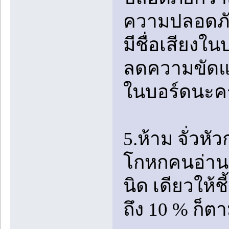
ความปลอดภัย
มีชื่อเสียงใน
ลดความขัดแย้
ในบอร์ดนะค
5.ห้าม จั่วหั
โกหกคนอ่านว่
นิด เดียวให้ชี
ถึง 10 % ก็ต