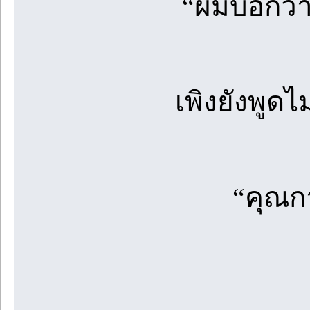
“ผมบอกว่าใ
เพิงยังพูด
“คุณก