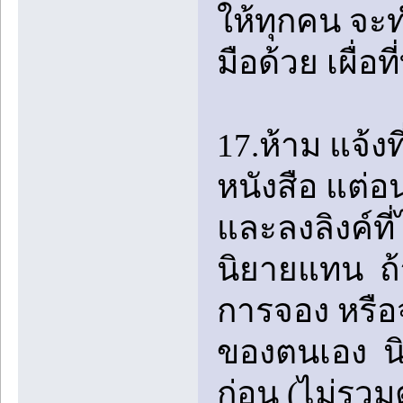
ให้ทุกคน จะ
มือด้วย เผื่อ
17.ห้าม แจ้งท
หนังสือ แต่อน
และลงลิงค์ที
นิยายแทน ถ้า
การจอง หรือจ
ของตนเอง นิ
ก่อน (ไม่รว